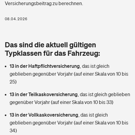
Versicherungsbeitrag zu berechnen.
Berufshaftpflichtversicherung
Rechts­schutz­ver­si­che­rung
Photovoltaik
Private Krankenversicherung
08.04.2026
Zur Übersicht
Fahrradversicherung
Wärmepumpen versichern
Zahnzusatzversicherung
Unfallversicherung
Tools
Das sind die aktuell gültigen
Glasversicherung
Dread-Disease-Versicherung
Typklassen für das Fahrzeug:
Kinderunfall­ver­si­che­rung
Rentenrechner: Wie viel Geld bekomme ich im Alter?
Vermieterrrechtsschutz
Tierkrankenversicherung
13 in der Haftpflichtversicherung
,
das ist gleich
Kinderinvalidität
geblieben gegenüber Vorjahr (auf einer Skala von 10 bis
Wer versichert was: Jetzt Versicherer finden
Mietkautionsversicherung
Zur Übersicht
25)
Reiseversicherung
Sie haben Fragen?
Restkreditversicherung
13 in der Teilkaskoversicherung
,
das ist gleich geblieben
Tools
gegenüber Vorjahr (auf einer Skala von 10 bis 33)
Hundehalter-Haftpflicht
Zur Übersicht
13 in der Vollkaskoversicherung
,
das ist gleich
Pferdehalter-Haftpflicht
Wer versichert was: Jetzt Versicherer finden
geblieben gegenüber Vorjahr (auf einer Skala von 10 bis
Tools
34)
Handyversicherung