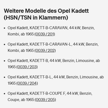
Sie haben Fragen?
Weitere Modelle des Opel Kadett
Hochwasser-Check: Wie gefährdet ist Ihr Haus?
Private Cyberversicherung
Rentenrechner: Wie viel Geld bekomme ich im Alter?
(HSN/TSN in Klammern)
Wer versichert was: Jetzt Versicherer finden
Musikinstrumentenversicherung
Opel Kadett, KADETT-B-CARAVAN, 44 kW, Benzin,
Kombi, ab 1965
(0039 / 201)
Sie haben Fragen?
Zur Übersicht
Opel Kadett, KADETT-B-CARAVAN-L, 44 kW, Benzin,
Kombi, ab 1965
(0039 / 202)
Tools
Opel Kadett, KADETT-B, 44 kW, Benzin, Limousine, ab
1965
(0039 / 203)
Kinderunfall-Check: Mehr Sicherheit für deine Kids
Opel Kadett, KADETT-B-L, 44 kW, Benzin, Limousine, ab
Typklassen: So ist Ihr Auto eingestuft
1965
(0039 / 204)
Opel Kadett, KADETT-B-COUPE F, 44 kW, Benzin,
Sie haben Fragen?
Coupe, ab 1965
(0039 / 205)