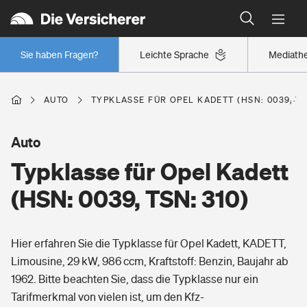
Typklassen: So ist Ihr Auto eingestuft
Wer versichert was: Jetzt Versicherer finden
Regionalklassen: So ist Ihre Region eingestuft
Sie haben Fragen?
Leichte Sprache
Mediath
Wer versichert was: Jetzt Versicherer finden
AUTO
TYPKLASSE FÜR OPEL KADETT (HSN: 0039, TS
Beruf
Auto
Typklasse für Opel Kadett
Berufsunfähigkeitsversicherung
Wohnen
(HSN: 0039, TSN: 310)
Erwerbsunfähigkeitsversicherung
Wohngebäudeversicherung
Hier erfahren Sie die Typklasse für Opel Kadett, KADETT,
Freizeit
Grundfähigkeitsversicherung
Limousine, 29 kW, 986 ccm, Kraftstoff: Benzin, Baujahr ab
Hausratversicherung
1962. Bitte beachten Sie, dass die Typklasse nur ein
Arbeitsrechtsschutz
Pri­vate Haft­pflicht­
Tarifmerkmal von vielen ist, um den Kfz-
Gesundheit
Elementarversicherung