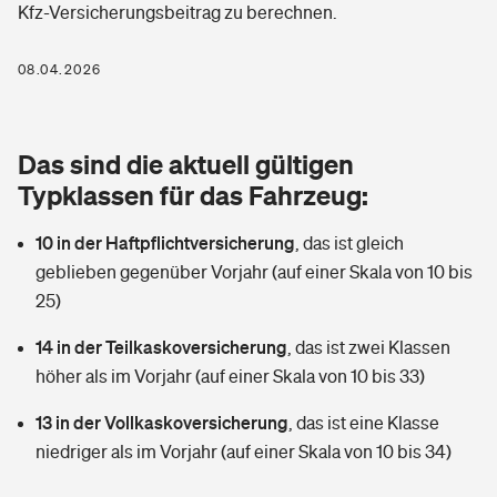
Kfz-Versicherungsbeitrag zu berechnen.
Berufshaftpflichtversicherung
Rechts­schutz­ver­si­che­rung
Photovoltaik
Private Krankenversicherung
08.04.2026
Zur Übersicht
Fahrradversicherung
Wärmepumpen versichern
Zahnzusatzversicherung
Unfallversicherung
Tools
Das sind die aktuell gültigen
Glasversicherung
Dread-Disease-Versicherung
Typklassen für das Fahrzeug:
Kinderunfall­ver­si­che­rung
Rentenrechner: Wie viel Geld bekomme ich im Alter?
Vermieterrrechtsschutz
Tierkrankenversicherung
10 in der Haftpflichtversicherung
,
das ist gleich
Kinderinvalidität
geblieben gegenüber Vorjahr (auf einer Skala von 10 bis
Wer versichert was: Jetzt Versicherer finden
Mietkautionsversicherung
Zur Übersicht
25)
Reiseversicherung
Sie haben Fragen?
Restkreditversicherung
14 in der Teilkaskoversicherung
,
das ist zwei Klassen
Tools
höher als im Vorjahr (auf einer Skala von 10 bis 33)
Hundehalter-Haftpflicht
Zur Übersicht
13 in der Vollkaskoversicherung
,
das ist eine Klasse
Pferdehalter-Haftpflicht
Wer versichert was: Jetzt Versicherer finden
niedriger als im Vorjahr (auf einer Skala von 10 bis 34)
Tools
Handyversicherung