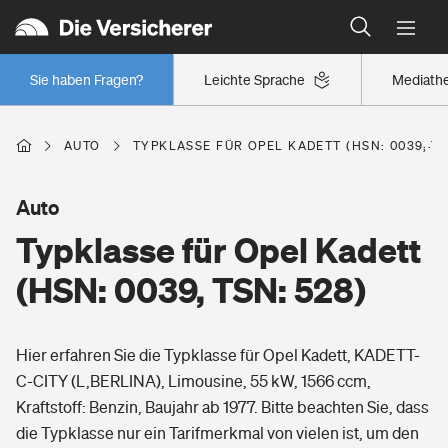
Typklassen: So ist Ihr Auto eingestuft
Wer versichert was: Jetzt Versicherer finden
Regionalklassen: So ist Ihre Region eingestuft
Sie haben Fragen?
Leichte Sprache
Mediath
Wer versichert was: Jetzt Versicherer finden
AUTO
TYPKLASSE FÜR OPEL KADETT (HSN: 0039, TS
Beruf
Auto
Typklasse für Opel Kadett
Berufsunfähigkeitsversicherung
Wohnen
(HSN: 0039, TSN: 528)
Erwerbsunfähigkeitsversicherung
Wohngebäudeversicherung
Hier erfahren Sie die Typklasse für Opel Kadett, KADETT-
Freizeit
Grundfähigkeitsversicherung
C-CITY (L,BERLINA), Limousine, 55 kW, 1566 ccm,
Hausratversicherung
Kraftstoff: Benzin, Baujahr ab 1977. Bitte beachten Sie, dass
Arbeitsrechtsschutz
Pri­vate Haft­pflicht­
die Typklasse nur ein Tarifmerkmal von vielen ist, um den
Gesundheit
Elementarversicherung