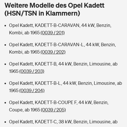
Sie haben Fragen?
Weitere Modelle des Opel Kadett
(HSN/TSN in Klammern)
Hochwasser-Check: Wie gefährdet ist Ihr Haus?
Private Cyberversicherung
Rentenrechner: Wie viel Geld bekomme ich im Alter?
Opel Kadett, KADETT-B-CARAVAN, 44 kW, Benzin,
Wer versichert was: Jetzt Versicherer finden
Musikinstrumentenversicherung
Kombi, ab 1965
(0039 / 201)
Sie haben Fragen?
Zur Übersicht
Opel Kadett, KADETT-B-CARAVAN-L, 44 kW, Benzin,
Kombi, ab 1965
(0039 / 202)
Tools
Opel Kadett, KADETT-B, 44 kW, Benzin, Limousine, ab
1965
(0039 / 203)
Kinderunfall-Check: Mehr Sicherheit für deine Kids
Opel Kadett, KADETT-B-L, 44 kW, Benzin, Limousine, ab
1965
(0039 / 204)
Typklassen: So ist Ihr Auto eingestuft
Opel Kadett, KADETT-B-COUPE F, 44 kW, Benzin,
Coupe, ab 1965
(0039 / 205)
Sie haben Fragen?
Opel Kadett, KADETT-C, 38 kW, Benzin, Limousine, ab