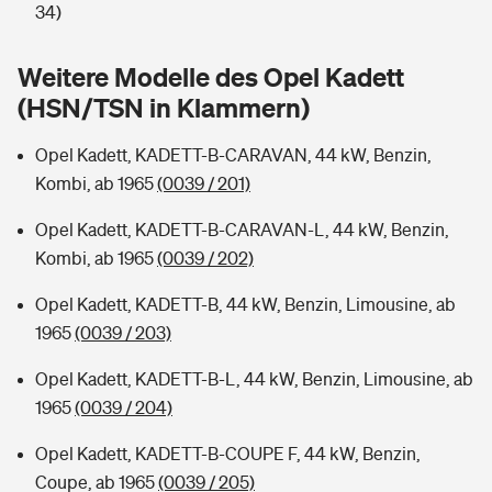
Sie haben Fragen?
34)
Hochwasser-Check: Wie gefährdet ist Ihr Haus?
Private Cyberversicherung
Rentenrechner: Wie viel Geld bekomme ich im Alter?
Weitere Modelle des Opel Kadett
(HSN/TSN in Klammern)
Wer versichert was: Jetzt Versicherer finden
Musikinstrumentenversicherung
Opel Kadett, KADETT-B-CARAVAN, 44 kW, Benzin,
Sie haben Fragen?
Zur Übersicht
Kombi, ab 1965
(0039 / 201)
Opel Kadett, KADETT-B-CARAVAN-L, 44 kW, Benzin,
Tools
Kombi, ab 1965
(0039 / 202)
Opel Kadett, KADETT-B, 44 kW, Benzin, Limousine, ab
Kinderunfall-Check: Mehr Sicherheit für deine Kids
1965
(0039 / 203)
Typklassen: So ist Ihr Auto eingestuft
Opel Kadett, KADETT-B-L, 44 kW, Benzin, Limousine, ab
1965
(0039 / 204)
Sie haben Fragen?
Opel Kadett, KADETT-B-COUPE F, 44 kW, Benzin,
Coupe, ab 1965
(0039 / 205)