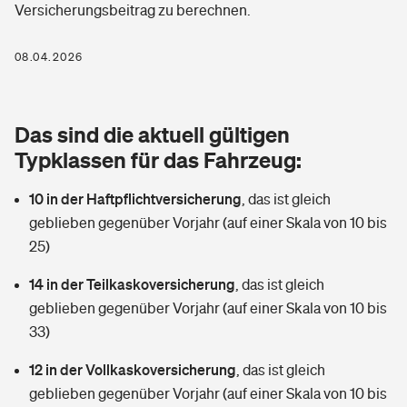
Versicherungsbeitrag zu berechnen.
Berufshaftpflichtversicherung
Rechts­schutz­ver­si­che­rung
Photovoltaik
Private Krankenversicherung
08.04.2026
Zur Übersicht
Fahrradversicherung
Wärmepumpen versichern
Zahnzusatzversicherung
Unfallversicherung
Tools
Das sind die aktuell gültigen
Glasversicherung
Dread-Disease-Versicherung
Typklassen für das Fahrzeug:
Kinderunfall­ver­si­che­rung
Rentenrechner: Wie viel Geld bekomme ich im Alter?
Vermieterrrechtsschutz
Tierkrankenversicherung
10 in der Haftpflichtversicherung
,
das ist gleich
Kinderinvalidität
geblieben gegenüber Vorjahr (auf einer Skala von 10 bis
Wer versichert was: Jetzt Versicherer finden
Mietkautionsversicherung
Zur Übersicht
25)
Reiseversicherung
Sie haben Fragen?
Restkreditversicherung
14 in der Teilkaskoversicherung
,
das ist gleich
Tools
geblieben gegenüber Vorjahr (auf einer Skala von 10 bis
Hundehalter-Haftpflicht
Zur Übersicht
33)
Pferdehalter-Haftpflicht
Wer versichert was: Jetzt Versicherer finden
12 in der Vollkaskoversicherung
,
das ist gleich
Tools
geblieben gegenüber Vorjahr (auf einer Skala von 10 bis
Handyversicherung