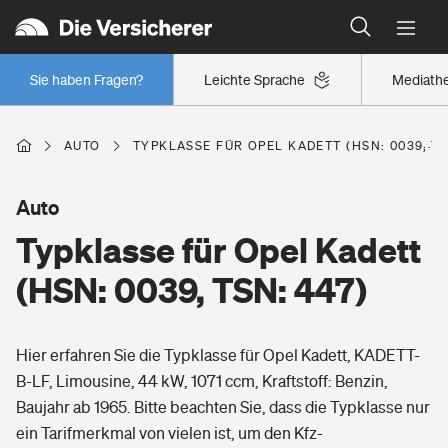
Typklassen: So ist Ihr Auto eingestuft
Wer versichert was: Jetzt Versicherer finden
Regionalklassen: So ist Ihre Region eingestuft
Sie haben Fragen?
Leichte Sprache
Mediath
Wer versichert was: Jetzt Versicherer finden
AUTO
TYPKLASSE FÜR OPEL KADETT (HSN: 0039, TS
Beruf
Auto
Typklasse für Opel Kadett
Berufsunfähigkeitsversicherung
Wohnen
(HSN: 0039, TSN: 447)
Erwerbsunfähigkeitsversicherung
Wohngebäudeversicherung
Hier erfahren Sie die Typklasse für Opel Kadett, KADETT-
Freizeit
Grundfähigkeitsversicherung
B-LF, Limousine, 44 kW, 1071 ccm, Kraftstoff: Benzin,
Hausratversicherung
Baujahr ab 1965. Bitte beachten Sie, dass die Typklasse nur
Arbeitsrechtsschutz
Pri­vate Haft­pflicht­
ein Tarifmerkmal von vielen ist, um den Kfz-
Gesundheit
Elementarversicherung