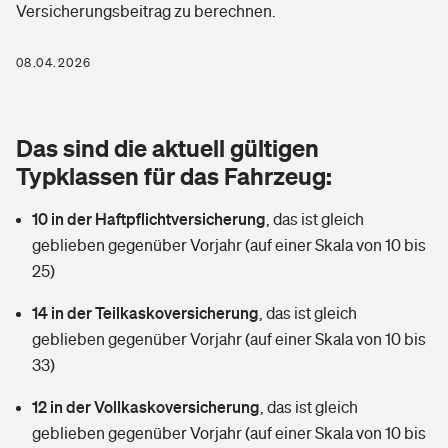
Versicherungsbeitrag zu berechnen.
Berufshaftpflichtversicherung
Rechts­schutz­ver­si­che­rung
Photovoltaik
Private Krankenversicherung
08.04.2026
Zur Übersicht
Fahrradversicherung
Wärmepumpen versichern
Zahnzusatzversicherung
Unfallversicherung
Tools
Das sind die aktuell gültigen
Glasversicherung
Dread-Disease-Versicherung
Typklassen für das Fahrzeug:
Kinderunfall­ver­si­che­rung
Rentenrechner: Wie viel Geld bekomme ich im Alter?
Vermieterrrechtsschutz
Tierkrankenversicherung
10 in der Haftpflichtversicherung
,
das ist gleich
Kinderinvalidität
geblieben gegenüber Vorjahr (auf einer Skala von 10 bis
Wer versichert was: Jetzt Versicherer finden
Mietkautionsversicherung
Zur Übersicht
25)
Reiseversicherung
Sie haben Fragen?
Restkreditversicherung
14 in der Teilkaskoversicherung
,
das ist gleich
Tools
geblieben gegenüber Vorjahr (auf einer Skala von 10 bis
Hundehalter-Haftpflicht
Zur Übersicht
33)
Pferdehalter-Haftpflicht
Wer versichert was: Jetzt Versicherer finden
12 in der Vollkaskoversicherung
,
das ist gleich
Tools
geblieben gegenüber Vorjahr (auf einer Skala von 10 bis
Handyversicherung