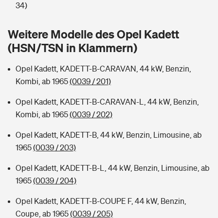
Sie haben Fragen?
34)
Hochwasser-Check: Wie gefährdet ist Ihr Haus?
Private Cyberversicherung
Rentenrechner: Wie viel Geld bekomme ich im Alter?
Weitere Modelle des Opel Kadett
(HSN/TSN in Klammern)
Wer versichert was: Jetzt Versicherer finden
Musikinstrumentenversicherung
Opel Kadett, KADETT-B-CARAVAN, 44 kW, Benzin,
Sie haben Fragen?
Zur Übersicht
Kombi, ab 1965
(0039 / 201)
Opel Kadett, KADETT-B-CARAVAN-L, 44 kW, Benzin,
Tools
Kombi, ab 1965
(0039 / 202)
Opel Kadett, KADETT-B, 44 kW, Benzin, Limousine, ab
Kinderunfall-Check: Mehr Sicherheit für deine Kids
1965
(0039 / 203)
Typklassen: So ist Ihr Auto eingestuft
Opel Kadett, KADETT-B-L, 44 kW, Benzin, Limousine, ab
1965
(0039 / 204)
Sie haben Fragen?
Opel Kadett, KADETT-B-COUPE F, 44 kW, Benzin,
Coupe, ab 1965
(0039 / 205)