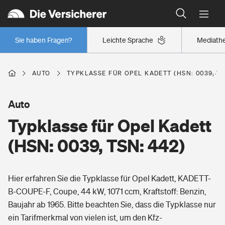
Typklassen: So ist Ihr Auto eingestuft
Wer versichert was: Jetzt Versicherer finden
Regionalklassen: So ist Ihre Region eingestuft
Sie haben Fragen?
Leichte Sprache
Mediath
Wer versichert was: Jetzt Versicherer finden
AUTO
TYPKLASSE FÜR OPEL KADETT (HSN: 0039, TS
Beruf
Auto
Typklasse für Opel Kadett
Berufsunfähigkeitsversicherung
Wohnen
(HSN: 0039, TSN: 442)
Erwerbsunfähigkeitsversicherung
Wohngebäudeversicherung
Hier erfahren Sie die Typklasse für Opel Kadett, KADETT-
Freizeit
Grundfähigkeitsversicherung
B-COUPE-F, Coupe, 44 kW, 1071 ccm, Kraftstoff: Benzin,
Hausratversicherung
Baujahr ab 1965. Bitte beachten Sie, dass die Typklasse nur
Arbeitsrechtsschutz
Pri­vate Haft­pflicht­
ein Tarifmerkmal von vielen ist, um den Kfz-
Gesundheit
Elementarversicherung