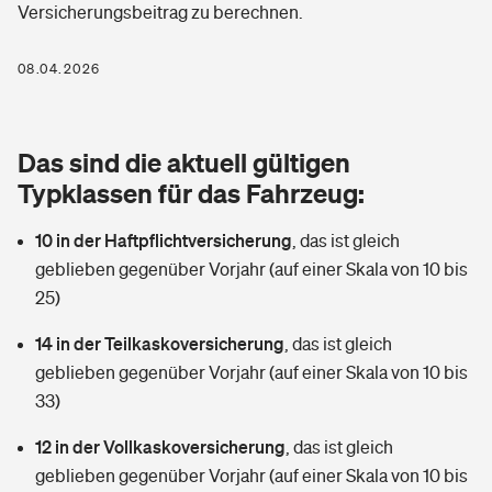
Versicherungsbeitrag zu berechnen.
Berufshaftpflichtversicherung
Rechts­schutz­ver­si­che­rung
Photovoltaik
Private Krankenversicherung
08.04.2026
Zur Übersicht
Fahrradversicherung
Wärmepumpen versichern
Zahnzusatzversicherung
Unfallversicherung
Tools
Das sind die aktuell gültigen
Glasversicherung
Dread-Disease-Versicherung
Typklassen für das Fahrzeug:
Kinderunfall­ver­si­che­rung
Rentenrechner: Wie viel Geld bekomme ich im Alter?
Vermieterrrechtsschutz
Tierkrankenversicherung
10 in der Haftpflichtversicherung
,
das ist gleich
Kinderinvalidität
geblieben gegenüber Vorjahr (auf einer Skala von 10 bis
Wer versichert was: Jetzt Versicherer finden
Mietkautionsversicherung
Zur Übersicht
25)
Reiseversicherung
Sie haben Fragen?
Restkreditversicherung
14 in der Teilkaskoversicherung
,
das ist gleich
Tools
geblieben gegenüber Vorjahr (auf einer Skala von 10 bis
Hundehalter-Haftpflicht
Zur Übersicht
33)
Pferdehalter-Haftpflicht
Wer versichert was: Jetzt Versicherer finden
12 in der Vollkaskoversicherung
,
das ist gleich
Tools
geblieben gegenüber Vorjahr (auf einer Skala von 10 bis
Handyversicherung