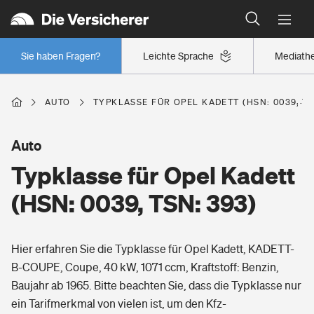
Typklassen: So ist Ihr Auto eingestuft
Wer versichert was: Jetzt Versicherer finden
Regionalklassen: So ist Ihre Region eingestuft
Sie haben Fragen?
Leichte Sprache
Mediath
Wer versichert was: Jetzt Versicherer finden
AUTO
TYPKLASSE FÜR OPEL KADETT (HSN: 0039, TS
Beruf
Auto
Typklasse für Opel Kadett
Berufsunfähigkeitsversicherung
Wohnen
(HSN: 0039, TSN: 393)
Erwerbsunfähigkeitsversicherung
Wohngebäudeversicherung
Hier erfahren Sie die Typklasse für Opel Kadett, KADETT-
Freizeit
Grundfähigkeitsversicherung
B-COUPE, Coupe, 40 kW, 1071 ccm, Kraftstoff: Benzin,
Hausratversicherung
Baujahr ab 1965. Bitte beachten Sie, dass die Typklasse nur
Arbeitsrechtsschutz
Pri­vate Haft­pflicht­
ein Tarifmerkmal von vielen ist, um den Kfz-
Gesundheit
Elementarversicherung