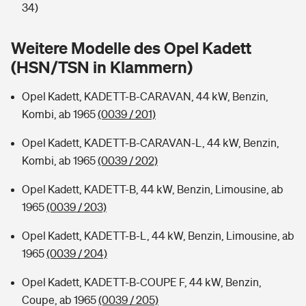
Sie haben Fragen?
34)
Hochwasser-Check: Wie gefährdet ist Ihr Haus?
Private Cyberversicherung
Rentenrechner: Wie viel Geld bekomme ich im Alter?
Weitere Modelle des Opel Kadett
(HSN/TSN in Klammern)
Wer versichert was: Jetzt Versicherer finden
Musikinstrumentenversicherung
Opel Kadett, KADETT-B-CARAVAN, 44 kW, Benzin,
Sie haben Fragen?
Zur Übersicht
Kombi, ab 1965
(0039 / 201)
Opel Kadett, KADETT-B-CARAVAN-L, 44 kW, Benzin,
Tools
Kombi, ab 1965
(0039 / 202)
Opel Kadett, KADETT-B, 44 kW, Benzin, Limousine, ab
Kinderunfall-Check: Mehr Sicherheit für deine Kids
1965
(0039 / 203)
Typklassen: So ist Ihr Auto eingestuft
Opel Kadett, KADETT-B-L, 44 kW, Benzin, Limousine, ab
1965
(0039 / 204)
Sie haben Fragen?
Opel Kadett, KADETT-B-COUPE F, 44 kW, Benzin,
Coupe, ab 1965
(0039 / 205)