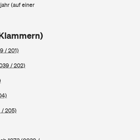
ahr (auf einer
 Klammern)
9 / 201)
039 / 202)
)
04)
 / 205)