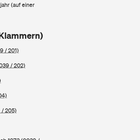
ahr (auf einer
 Klammern)
9 / 201)
039 / 202)
)
04)
 / 205)