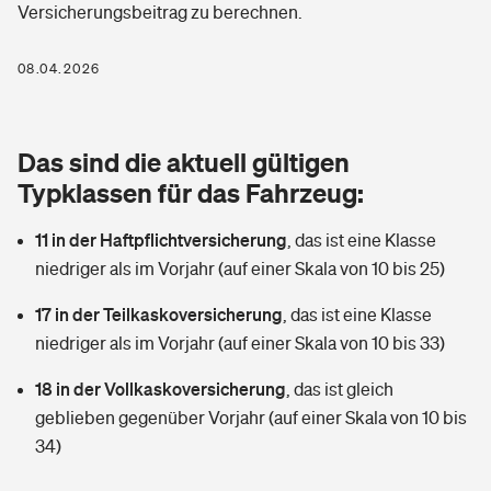
Versicherungsbeitrag zu berechnen.
Berufshaftpflichtversicherung
Rechts­schutz­ver­si­che­rung
Photovoltaik
Private Krankenversicherung
08.04.2026
Zur Übersicht
Fahrradversicherung
Wärmepumpen versichern
Zahnzusatzversicherung
Unfallversicherung
Tools
Das sind die aktuell gültigen
Glasversicherung
Dread-Disease-Versicherung
Typklassen für das Fahrzeug:
Kinderunfall­ver­si­che­rung
Rentenrechner: Wie viel Geld bekomme ich im Alter?
Vermieterrrechtsschutz
Tierkrankenversicherung
11 in der Haftpflichtversicherung
,
das ist eine Klasse
Kinderinvalidität
niedriger als im Vorjahr (auf einer Skala von 10 bis 25)
Wer versichert was: Jetzt Versicherer finden
Mietkautionsversicherung
Zur Übersicht
17 in der Teilkaskoversicherung
,
das ist eine Klasse
Reiseversicherung
Sie haben Fragen?
Restkreditversicherung
niedriger als im Vorjahr (auf einer Skala von 10 bis 33)
Tools
Hundehalter-Haftpflicht
18 in der Vollkaskoversicherung
,
das ist gleich
Zur Übersicht
geblieben gegenüber Vorjahr (auf einer Skala von 10 bis
Pferdehalter-Haftpflicht
Wer versichert was: Jetzt Versicherer finden
34)
Tools
Handyversicherung