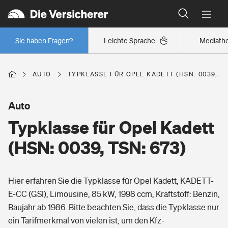
Typklassen: So ist Ihr Auto eingestuft
Wer versichert was: Jetzt Versicherer finden
Regionalklassen: So ist Ihre Region eingestuft
Sie haben Fragen?
Leichte Sprache
Mediath
Wer versichert was: Jetzt Versicherer finden
AUTO
TYPKLASSE FÜR OPEL KADETT (HSN: 0039, TS
Beruf
Auto
Typklasse für Opel Kadett
Berufsunfähigkeitsversicherung
Wohnen
(HSN: 0039, TSN: 673)
Erwerbsunfähigkeitsversicherung
Wohngebäudeversicherung
Hier erfahren Sie die Typklasse für Opel Kadett, KADETT-
Freizeit
Grundfähigkeitsversicherung
E-CC (GSI), Limousine, 85 kW, 1998 ccm, Kraftstoff: Benzin,
Hausratversicherung
Baujahr ab 1986. Bitte beachten Sie, dass die Typklasse nur
Arbeitsrechtsschutz
Pri­vate Haft­pflicht­
ein Tarifmerkmal von vielen ist, um den Kfz-
Gesundheit
Elementarversicherung