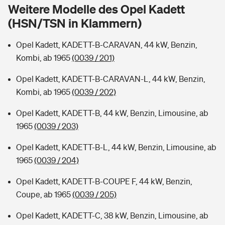
Sie haben Fragen?
Weitere Modelle des Opel Kadett
(HSN/TSN in Klammern)
Hochwasser-Check: Wie gefährdet ist Ihr Haus?
Private Cyberversicherung
Rentenrechner: Wie viel Geld bekomme ich im Alter?
Opel Kadett, KADETT-B-CARAVAN, 44 kW, Benzin,
Wer versichert was: Jetzt Versicherer finden
Musikinstrumentenversicherung
Kombi, ab 1965
(0039 / 201)
Sie haben Fragen?
Zur Übersicht
Opel Kadett, KADETT-B-CARAVAN-L, 44 kW, Benzin,
Kombi, ab 1965
(0039 / 202)
Tools
Opel Kadett, KADETT-B, 44 kW, Benzin, Limousine, ab
1965
(0039 / 203)
Kinderunfall-Check: Mehr Sicherheit für deine Kids
Opel Kadett, KADETT-B-L, 44 kW, Benzin, Limousine, ab
1965
(0039 / 204)
Typklassen: So ist Ihr Auto eingestuft
Opel Kadett, KADETT-B-COUPE F, 44 kW, Benzin,
Coupe, ab 1965
(0039 / 205)
Sie haben Fragen?
Opel Kadett, KADETT-C, 38 kW, Benzin, Limousine, ab