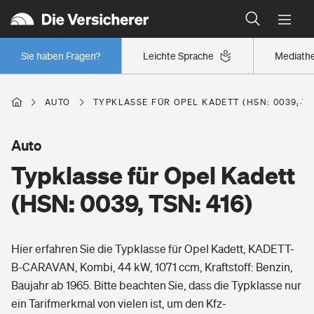
Typklassen: So ist Ihr Auto eingestuft
Wer versichert was: Jetzt Versicherer finden
Regionalklassen: So ist Ihre Region eingestuft
Sie haben Fragen?
Leichte Sprache
Mediath
Wer versichert was: Jetzt Versicherer finden
AUTO
TYPKLASSE FÜR OPEL KADETT (HSN: 0039, TS
Beruf
Auto
Typklasse für Opel Kadett
Berufsunfähigkeitsversicherung
Wohnen
(HSN: 0039, TSN: 416)
Erwerbsunfähigkeitsversicherung
Wohngebäudeversicherung
Hier erfahren Sie die Typklasse für Opel Kadett, KADETT-
Freizeit
Grundfähigkeitsversicherung
B-CARAVAN, Kombi, 44 kW, 1071 ccm, Kraftstoff: Benzin,
Hausratversicherung
Baujahr ab 1965. Bitte beachten Sie, dass die Typklasse nur
Arbeitsrechtsschutz
Pri­vate Haft­pflicht­
ein Tarifmerkmal von vielen ist, um den Kfz-
Gesundheit
Elementarversicherung