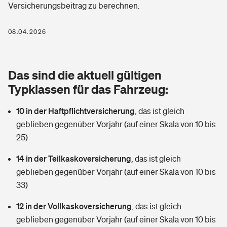
Versicherungsbeitrag zu berechnen.
Berufshaftpflichtversicherung
Rechts­schutz­ver­si­che­rung
Photovoltaik
Private Krankenversicherung
08.04.2026
Zur Übersicht
Fahrradversicherung
Wärmepumpen versichern
Zahnzusatzversicherung
Unfallversicherung
Tools
Das sind die aktuell gültigen
Glasversicherung
Dread-Disease-Versicherung
Typklassen für das Fahrzeug:
Kinderunfall­ver­si­che­rung
Rentenrechner: Wie viel Geld bekomme ich im Alter?
Vermieterrrechtsschutz
Tierkrankenversicherung
10 in der Haftpflichtversicherung
,
das ist gleich
Kinderinvalidität
geblieben gegenüber Vorjahr (auf einer Skala von 10 bis
Wer versichert was: Jetzt Versicherer finden
Mietkautionsversicherung
Zur Übersicht
25)
Reiseversicherung
Sie haben Fragen?
Restkreditversicherung
14 in der Teilkaskoversicherung
,
das ist gleich
Tools
geblieben gegenüber Vorjahr (auf einer Skala von 10 bis
Hundehalter-Haftpflicht
Zur Übersicht
33)
Pferdehalter-Haftpflicht
Wer versichert was: Jetzt Versicherer finden
12 in der Vollkaskoversicherung
,
das ist gleich
Tools
geblieben gegenüber Vorjahr (auf einer Skala von 10 bis
Handyversicherung