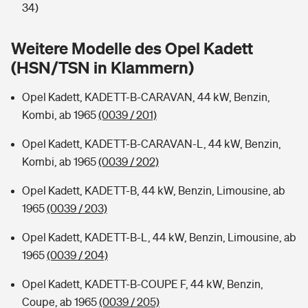
Sie haben Fragen?
34)
Hochwasser-Check: Wie gefährdet ist Ihr Haus?
Private Cyberversicherung
Rentenrechner: Wie viel Geld bekomme ich im Alter?
Weitere Modelle des Opel Kadett
(HSN/TSN in Klammern)
Wer versichert was: Jetzt Versicherer finden
Musikinstrumentenversicherung
Opel Kadett, KADETT-B-CARAVAN, 44 kW, Benzin,
Sie haben Fragen?
Zur Übersicht
Kombi, ab 1965
(0039 / 201)
Opel Kadett, KADETT-B-CARAVAN-L, 44 kW, Benzin,
Tools
Kombi, ab 1965
(0039 / 202)
Opel Kadett, KADETT-B, 44 kW, Benzin, Limousine, ab
Kinderunfall-Check: Mehr Sicherheit für deine Kids
1965
(0039 / 203)
Typklassen: So ist Ihr Auto eingestuft
Opel Kadett, KADETT-B-L, 44 kW, Benzin, Limousine, ab
1965
(0039 / 204)
Sie haben Fragen?
Opel Kadett, KADETT-B-COUPE F, 44 kW, Benzin,
Coupe, ab 1965
(0039 / 205)