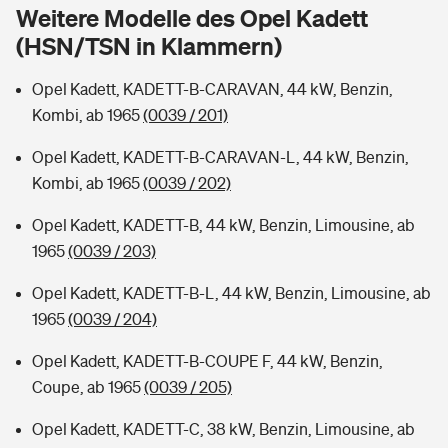
Sie haben Fragen?
Weitere Modelle des Opel Kadett
(HSN/TSN in Klammern)
Hochwasser-Check: Wie gefährdet ist Ihr Haus?
Private Cyberversicherung
Rentenrechner: Wie viel Geld bekomme ich im Alter?
Opel Kadett, KADETT-B-CARAVAN, 44 kW, Benzin,
Wer versichert was: Jetzt Versicherer finden
Musikinstrumentenversicherung
Kombi, ab 1965
(0039 / 201)
Sie haben Fragen?
Zur Übersicht
Opel Kadett, KADETT-B-CARAVAN-L, 44 kW, Benzin,
Kombi, ab 1965
(0039 / 202)
Tools
Opel Kadett, KADETT-B, 44 kW, Benzin, Limousine, ab
1965
(0039 / 203)
Kinderunfall-Check: Mehr Sicherheit für deine Kids
Opel Kadett, KADETT-B-L, 44 kW, Benzin, Limousine, ab
1965
(0039 / 204)
Typklassen: So ist Ihr Auto eingestuft
Opel Kadett, KADETT-B-COUPE F, 44 kW, Benzin,
Coupe, ab 1965
(0039 / 205)
Sie haben Fragen?
Opel Kadett, KADETT-C, 38 kW, Benzin, Limousine, ab