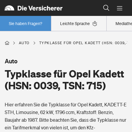
Typklassen: So ist Ihr Auto eingestuft
Wer versichert was: Jetzt Versicherer finden
Regionalklassen: So ist Ihre Region eingestuft
Sie haben Fragen?
Leichte Sprache
Mediath
Wer versichert was: Jetzt Versicherer finden
AUTO
TYPKLASSE FÜR OPEL KADETT (HSN: 0039, TS
Beruf
Auto
Typklasse für Opel Kadett
Berufsunfähigkeitsversicherung
Wohnen
(HSN: 0039, TSN: 715)
Erwerbsunfähigkeitsversicherung
Wohngebäudeversicherung
Hier erfahren Sie die Typklasse für Opel Kadett, KADETT-E
Freizeit
Grundfähigkeitsversicherung
STH, Limousine, 62 kW, 1796 ccm, Kraftstoff: Benzin,
Hausratversicherung
Baujahr ab 1987. Bitte beachten Sie, dass die Typklasse nur
Arbeitsrechtsschutz
Pri­vate Haft­pflicht­
ein Tarifmerkmal von vielen ist, um den Kfz-
Gesundheit
Elementarversicherung