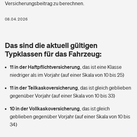
Versicherungsbeitrag zu berechnen.
Berufshaftpflichtversicherung
Rechts­schutz­ver­si­che­rung
Photovoltaik
Private Krankenversicherung
08.04.2026
Zur Übersicht
Fahrradversicherung
Wärmepumpen versichern
Zahnzusatzversicherung
Unfallversicherung
Tools
Das sind die aktuell gültigen
Glasversicherung
Dread-Disease-Versicherung
Typklassen für das Fahrzeug:
Kinderunfall­ver­si­che­rung
Rentenrechner: Wie viel Geld bekomme ich im Alter?
Vermieterrrechtsschutz
Tierkrankenversicherung
11 in der Haftpflichtversicherung
,
das ist eine Klasse
Kinderinvalidität
niedriger als im Vorjahr (auf einer Skala von 10 bis 25)
Wer versichert was: Jetzt Versicherer finden
Mietkautionsversicherung
Zur Übersicht
11 in der Teilkaskoversicherung
,
das ist gleich geblieben
Reiseversicherung
Sie haben Fragen?
Restkreditversicherung
gegenüber Vorjahr (auf einer Skala von 10 bis 33)
Tools
Hundehalter-Haftpflicht
10 in der Vollkaskoversicherung
,
das ist gleich
Zur Übersicht
geblieben gegenüber Vorjahr (auf einer Skala von 10 bis
Pferdehalter-Haftpflicht
Wer versichert was: Jetzt Versicherer finden
34)
Tools
Handyversicherung