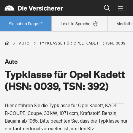
Typklassen: So ist Ihr Auto eingestuft
Wer versichert was: Jetzt Versicherer finden
Regionalklassen: So ist Ihre Region eingestuft
Sie haben Fragen?
Leichte Sprache
Mediath
Wer versichert was: Jetzt Versicherer finden
AUTO
TYPKLASSE FÜR OPEL KADETT (HSN: 0039, TS
Beruf
Auto
Typklasse für Opel Kadett
Berufsunfähigkeitsversicherung
Wohnen
(HSN: 0039, TSN: 392)
Erwerbsunfähigkeitsversicherung
Wohngebäudeversicherung
Hier erfahren Sie die Typklasse für Opel Kadett, KADETT-
Freizeit
Grundfähigkeitsversicherung
B-COUPE, Coupe, 33 kW, 1071 ccm, Kraftstoff: Benzin,
Hausratversicherung
Baujahr ab 1965. Bitte beachten Sie, dass die Typklasse nur
Arbeitsrechtsschutz
Pri­vate Haft­pflicht­
ein Tarifmerkmal von vielen ist, um den Kfz-
Gesundheit
Elementarversicherung