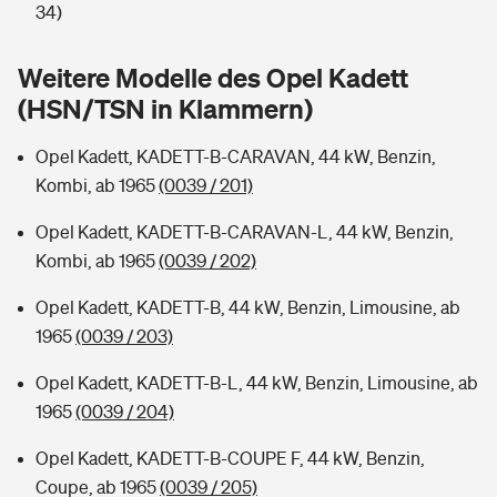
Sie haben Fragen?
34)
Hochwasser-Check: Wie gefährdet ist Ihr Haus?
Private Cyberversicherung
Rentenrechner: Wie viel Geld bekomme ich im Alter?
Weitere Modelle des Opel Kadett
(HSN/TSN in Klammern)
Wer versichert was: Jetzt Versicherer finden
Musikinstrumentenversicherung
Opel Kadett, KADETT-B-CARAVAN, 44 kW, Benzin,
Sie haben Fragen?
Zur Übersicht
Kombi, ab 1965
(0039 / 201)
Opel Kadett, KADETT-B-CARAVAN-L, 44 kW, Benzin,
Tools
Kombi, ab 1965
(0039 / 202)
Opel Kadett, KADETT-B, 44 kW, Benzin, Limousine, ab
Kinderunfall-Check: Mehr Sicherheit für deine Kids
1965
(0039 / 203)
Typklassen: So ist Ihr Auto eingestuft
Opel Kadett, KADETT-B-L, 44 kW, Benzin, Limousine, ab
1965
(0039 / 204)
Sie haben Fragen?
Opel Kadett, KADETT-B-COUPE F, 44 kW, Benzin,
Coupe, ab 1965
(0039 / 205)