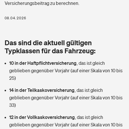
Versicherungsbeitrag zu berechnen.
Berufshaftpflichtversicherung
Rechts­schutz­ver­si­che­rung
Photovoltaik
Private Krankenversicherung
08.04.2026
Zur Übersicht
Fahrradversicherung
Wärmepumpen versichern
Zahnzusatzversicherung
Unfallversicherung
Tools
Das sind die aktuell gültigen
Glasversicherung
Dread-Disease-Versicherung
Typklassen für das Fahrzeug:
Kinderunfall­ver­si­che­rung
Rentenrechner: Wie viel Geld bekomme ich im Alter?
Vermieterrrechtsschutz
Tierkrankenversicherung
10 in der Haftpflichtversicherung
,
das ist gleich
Kinderinvalidität
geblieben gegenüber Vorjahr (auf einer Skala von 10 bis
Wer versichert was: Jetzt Versicherer finden
Mietkautionsversicherung
Zur Übersicht
25)
Reiseversicherung
Sie haben Fragen?
Restkreditversicherung
14 in der Teilkaskoversicherung
,
das ist gleich
Tools
geblieben gegenüber Vorjahr (auf einer Skala von 10 bis
Hundehalter-Haftpflicht
Zur Übersicht
33)
Pferdehalter-Haftpflicht
Wer versichert was: Jetzt Versicherer finden
12 in der Vollkaskoversicherung
,
das ist gleich
Tools
geblieben gegenüber Vorjahr (auf einer Skala von 10 bis
Handyversicherung