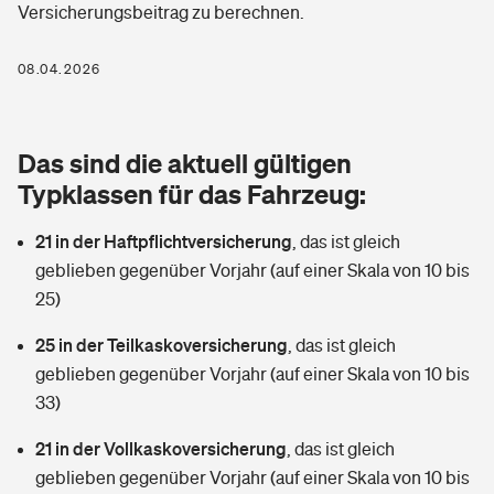
Versicherungsbeitrag zu berechnen.
Berufshaftpflichtversicherung
Rechts­schutz­ver­si­che­rung
Photovoltaik
Private Krankenversicherung
08.04.2026
Zur Übersicht
Fahrradversicherung
Wärmepumpen versichern
Zahnzusatzversicherung
Unfallversicherung
Tools
Das sind die aktuell gültigen
Glasversicherung
Dread-Disease-Versicherung
Typklassen für das Fahrzeug:
Kinderunfall­ver­si­che­rung
Rentenrechner: Wie viel Geld bekomme ich im Alter?
Vermieterrrechtsschutz
Tierkrankenversicherung
21 in der Haftpflichtversicherung
,
das ist gleich
Kinderinvalidität
geblieben gegenüber Vorjahr (auf einer Skala von 10 bis
Wer versichert was: Jetzt Versicherer finden
Mietkautionsversicherung
Zur Übersicht
25)
Reiseversicherung
Sie haben Fragen?
Restkreditversicherung
25 in der Teilkaskoversicherung
,
das ist gleich
Tools
geblieben gegenüber Vorjahr (auf einer Skala von 10 bis
Hundehalter-Haftpflicht
Zur Übersicht
33)
Pferdehalter-Haftpflicht
Wer versichert was: Jetzt Versicherer finden
21 in der Vollkaskoversicherung
,
das ist gleich
Tools
geblieben gegenüber Vorjahr (auf einer Skala von 10 bis
Handyversicherung