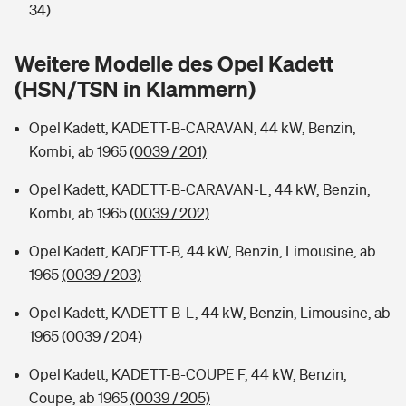
Sie haben Fragen?
34)
Hochwasser-Check: Wie gefährdet ist Ihr Haus?
Private Cyberversicherung
Rentenrechner: Wie viel Geld bekomme ich im Alter?
Weitere Modelle des Opel Kadett
(HSN/TSN in Klammern)
Wer versichert was: Jetzt Versicherer finden
Musikinstrumentenversicherung
Opel Kadett, KADETT-B-CARAVAN, 44 kW, Benzin,
Sie haben Fragen?
Zur Übersicht
Kombi, ab 1965
(0039 / 201)
Opel Kadett, KADETT-B-CARAVAN-L, 44 kW, Benzin,
Tools
Kombi, ab 1965
(0039 / 202)
Opel Kadett, KADETT-B, 44 kW, Benzin, Limousine, ab
Kinderunfall-Check: Mehr Sicherheit für deine Kids
1965
(0039 / 203)
Typklassen: So ist Ihr Auto eingestuft
Opel Kadett, KADETT-B-L, 44 kW, Benzin, Limousine, ab
1965
(0039 / 204)
Sie haben Fragen?
Opel Kadett, KADETT-B-COUPE F, 44 kW, Benzin,
Coupe, ab 1965
(0039 / 205)