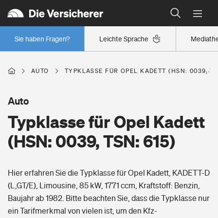
Typklassen: So ist Ihr Auto eingestuft
Wer versichert was: Jetzt Versicherer finden
Regionalklassen: So ist Ihre Region eingestuft
Sie haben Fragen?
Leichte Sprache
Mediath
Wer versichert was: Jetzt Versicherer finden
AUTO
TYPKLASSE FÜR OPEL KADETT (HSN: 0039, TS
Beruf
Auto
Typklasse für Opel Kadett
Berufsunfähigkeitsversicherung
Wohnen
(HSN: 0039, TSN: 615)
Erwerbsunfähigkeitsversicherung
Wohngebäudeversicherung
Hier erfahren Sie die Typklasse für Opel Kadett, KADETT-D
Freizeit
Grundfähigkeitsversicherung
(L,GT/E), Limousine, 85 kW, 1771 ccm, Kraftstoff: Benzin,
Hausratversicherung
Baujahr ab 1982. Bitte beachten Sie, dass die Typklasse nur
Arbeitsrechtsschutz
Pri­vate Haft­pflicht­
ein Tarifmerkmal von vielen ist, um den Kfz-
Gesundheit
Elementarversicherung