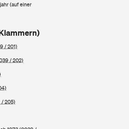
ahr (auf einer
 Klammern)
9 / 201)
039 / 202)
)
04)
 / 205)