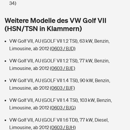
Sie haben Fragen?
34)
Hochwasser-Check: Wie gefährdet ist Ihr Haus?
Private Cyberversicherung
Rentenrechner: Wie viel Geld bekomme ich im Alter?
Weitere Modelle des VW Golf VII
(HSN/TSN in Klammern)
Wer versichert was: Jetzt Versicherer finden
Musikinstrumentenversicherung
VW Golf VII, AU (GOLF VII 1.2 TSI), 63 kW, Benzin,
Sie haben Fragen?
Zur Übersicht
Limousine, ab 2012
(0603 / BJD)
VW Golf VII, AU (GOLF VII 1.2 TSI), 77 kW, Benzin,
Tools
Limousine, ab 2012
(0603 / BJE)
VW Golf VII, AU (GOLF VII 1.4 TSI), 90 kW, Benzin,
Kinderunfall-Check: Mehr Sicherheit für deine Kids
Limousine, ab 2012
(0603 / BJF)
Typklassen: So ist Ihr Auto eingestuft
VW Golf VII, AU (GOLF VII 1.4 TSI), 103 kW, Benzin,
Limousine, ab 2012
(0603 / BJG)
Sie haben Fragen?
VW Golf VII, AU (GOLF VII 1.6 TDI), 77 kW, Diesel,
Limousine, ab 2012
(0603 / BJH)