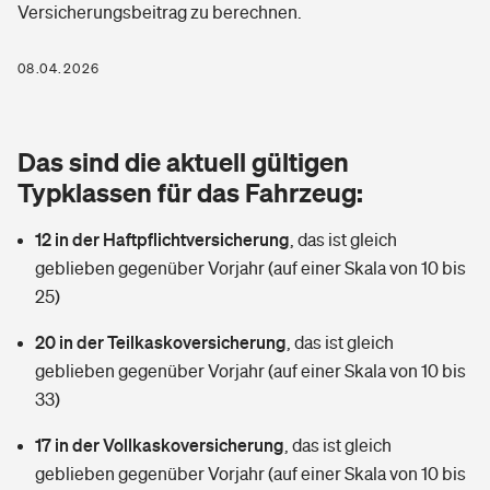
Versicherungsbeitrag zu berechnen.
Berufshaftpflichtversicherung
Rechts­schutz­ver­si­che­rung
Photovoltaik
Private Krankenversicherung
08.04.2026
Zur Übersicht
Fahrradversicherung
Wärmepumpen versichern
Zahnzusatzversicherung
Unfallversicherung
Tools
Das sind die aktuell gültigen
Glasversicherung
Dread-Disease-Versicherung
Typklassen für das Fahrzeug:
Kinderunfall­ver­si­che­rung
Rentenrechner: Wie viel Geld bekomme ich im Alter?
Vermieterrrechtsschutz
Tierkrankenversicherung
12 in der Haftpflichtversicherung
,
das ist gleich
Kinderinvalidität
geblieben gegenüber Vorjahr (auf einer Skala von 10 bis
Wer versichert was: Jetzt Versicherer finden
Mietkautionsversicherung
Zur Übersicht
25)
Reiseversicherung
Sie haben Fragen?
Restkreditversicherung
20 in der Teilkaskoversicherung
,
das ist gleich
Tools
geblieben gegenüber Vorjahr (auf einer Skala von 10 bis
Hundehalter-Haftpflicht
Zur Übersicht
33)
Pferdehalter-Haftpflicht
Wer versichert was: Jetzt Versicherer finden
17 in der Vollkaskoversicherung
,
das ist gleich
Tools
geblieben gegenüber Vorjahr (auf einer Skala von 10 bis
Handyversicherung