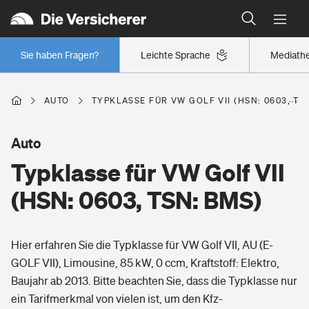
Typklassen: So ist Ihr Auto eingestuft
Wer versichert was: Jetzt Versicherer finden
Regionalklassen: So ist Ihre Region eingestuft
Sie haben Fragen?
Leichte Sprache
Mediath
Wer versichert was: Jetzt Versicherer finden
AUTO
TYPKLASSE FÜR VW GOLF VII (HSN: 0603, TS
Beruf
Auto
Typklasse für VW Golf VII
Berufsunfähigkeitsversicherung
Wohnen
(HSN: 0603, TSN: BMS)
Erwerbsunfähigkeitsversicherung
Wohngebäudeversicherung
Hier erfahren Sie die Typklasse für VW Golf VII, AU (E-
Freizeit
Grundfähigkeitsversicherung
GOLF VII), Limousine, 85 kW, 0 ccm, Kraftstoff: Elektro,
Hausratversicherung
Baujahr ab 2013. Bitte beachten Sie, dass die Typklasse nur
Arbeitsrechtsschutz
Pri­vate Haft­pflicht­
ein Tarifmerkmal von vielen ist, um den Kfz-
Gesundheit
Elementarversicherung