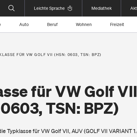
Leichte Sprache
Mediathek
Akt
e
Auto
Beruf
Wohnen
Freizeit
KLASSE FÜR VW GOLF VII (HSN: 0603, TSN: BPZ)
sse für VW Golf VI
 0603, TSN: BPZ)
 die Typklasse für VW Golf VII, AUV (GOLF VII VARIANT 1.