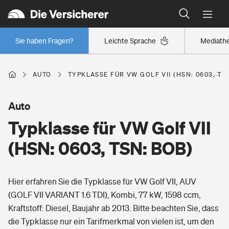
Typklassen: So ist Ihr Auto eingestuft
Wer versichert was: Jetzt Versicherer finden
Regionalklassen: So ist Ihre Region eingestuft
Sie haben Fragen?
Leichte Sprache
Mediath
Wer versichert was: Jetzt Versicherer finden
AUTO
TYPKLASSE FÜR VW GOLF VII (HSN: 0603, TS
Beruf
Auto
Typklasse für VW Golf VII
Berufsunfähigkeitsversicherung
Wohnen
(HSN: 0603, TSN: BOB)
Erwerbsunfähigkeitsversicherung
Wohngebäudeversicherung
Hier erfahren Sie die Typklasse für VW Golf VII, AUV
Freizeit
Grundfähigkeitsversicherung
(GOLF VII VARIANT 1.6 TDI), Kombi, 77 kW, 1598 ccm,
Hausratversicherung
Kraftstoff: Diesel, Baujahr ab 2013. Bitte beachten Sie, dass
Arbeitsrechtsschutz
Pri­vate Haft­pflicht­
die Typklasse nur ein Tarifmerkmal von vielen ist, um den
Gesundheit
Elementarversicherung