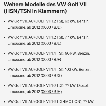
Sie haben Fragen?
Weitere Modelle des VW Golf VII
(HSN/TSN in Klammern)
Hochwasser-Check: Wie gefährdet ist Ihr Haus?
Private Cyberversicherung
Rentenrechner: Wie viel Geld bekomme ich im Alter?
VW Golf VII, AU (GOLF VII 1.2 TSI), 63 kW, Benzin,
Wer versichert was: Jetzt Versicherer finden
Musikinstrumentenversicherung
Limousine, ab 2012
(0603 / BJD)
Sie haben Fragen?
Zur Übersicht
VW Golf VII, AU (GOLF VII 1.2 TSI), 77 kW, Benzin,
Limousine, ab 2012
(0603 / BJE)
Tools
VW Golf VII, AU (GOLF VII 1.4 TSI), 90 kW, Benzin,
Limousine, ab 2012
(0603 / BJF)
Kinderunfall-Check: Mehr Sicherheit für deine Kids
VW Golf VII, AU (GOLF VII 1.4 TSI), 103 kW, Benzin,
Limousine, ab 2012
(0603 / BJG)
Typklassen: So ist Ihr Auto eingestuft
VW Golf VII, AU (GOLF VII 1.6 TDI), 77 kW, Diesel,
Limousine, ab 2012
(0603 / BJH)
Sie haben Fragen?
VW Golf VII, AU (GOLF VII 1.6 TDI 4MOTION), 77 kW,