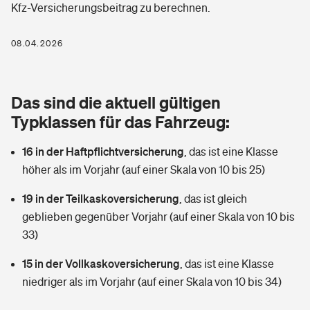
Kfz-Versicherungsbeitrag zu berechnen.
Berufshaftpflichtversicherung
Rechts­schutz­ver­si­che­rung
Photovoltaik
Private Krankenversicherung
08.04.2026
Zur Übersicht
Fahrradversicherung
Wärmepumpen versichern
Zahnzusatzversicherung
Unfallversicherung
Tools
Das sind die aktuell gültigen
Glasversicherung
Dread-Disease-Versicherung
Typklassen für das Fahrzeug:
Kinderunfall­ver­si­che­rung
Rentenrechner: Wie viel Geld bekomme ich im Alter?
Vermieterrrechtsschutz
Tierkrankenversicherung
16 in der Haftpflichtversicherung
,
das ist eine Klasse
Kinderinvalidität
höher als im Vorjahr (auf einer Skala von 10 bis 25)
Wer versichert was: Jetzt Versicherer finden
Mietkautionsversicherung
Zur Übersicht
19 in der Teilkaskoversicherung
,
das ist gleich
Reiseversicherung
Sie haben Fragen?
Restkreditversicherung
geblieben gegenüber Vorjahr (auf einer Skala von 10 bis
Tools
33)
Hundehalter-Haftpflicht
Zur Übersicht
15 in der Vollkaskoversicherung
,
das ist eine Klasse
Pferdehalter-Haftpflicht
Wer versichert was: Jetzt Versicherer finden
niedriger als im Vorjahr (auf einer Skala von 10 bis 34)
Tools
Handyversicherung