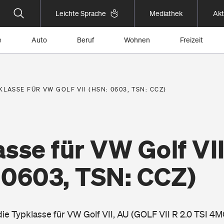
Leichte Sprache
Mediathek
Akt
e
Auto
Beruf
Wohnen
Freizeit
KLASSE FÜR VW GOLF VII (HSN: 0603, TSN: CCZ)
sse für VW Golf VI
 0603, TSN: CCZ)
die Typklasse für VW Golf VII, AU (GOLF VII R 2.0 TSI 4