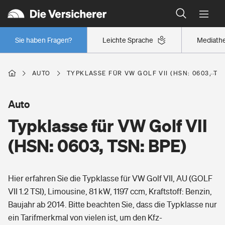
Typklassen: So ist Ihr Auto eingestuft
Wer versichert was: Jetzt Versicherer finden
Regionalklassen: So ist Ihre Region eingestuft
Sie haben Fragen?
Leichte Sprache
Mediath
Wer versichert was: Jetzt Versicherer finden
AUTO
TYPKLASSE FÜR VW GOLF VII (HSN: 0603, TSN
Beruf
Auto
Typklasse für VW Golf VII
Berufsunfähigkeitsversicherung
Wohnen
(HSN: 0603, TSN: BPE)
Erwerbsunfähigkeitsversicherung
Wohngebäudeversicherung
Hier erfahren Sie die Typklasse für VW Golf VII, AU (GOLF
Freizeit
Grundfähigkeitsversicherung
VII 1.2 TSI), Limousine, 81 kW, 1197 ccm, Kraftstoff: Benzin,
Hausratversicherung
Baujahr ab 2014. Bitte beachten Sie, dass die Typklasse nur
Arbeitsrechtsschutz
Pri­vate Haft­pflicht­
ein Tarifmerkmal von vielen ist, um den Kfz-
Gesundheit
Elementarversicherung