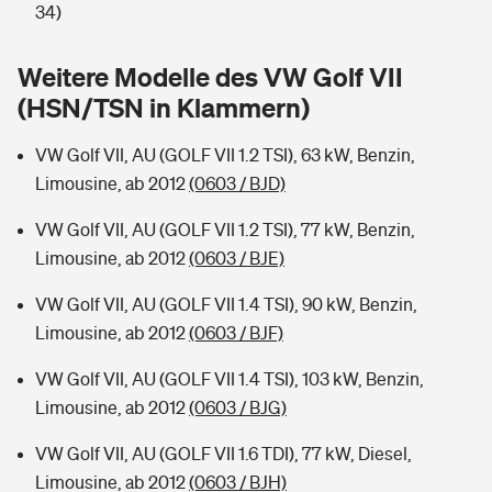
Sie haben Fragen?
34)
Hochwasser-Check: Wie gefährdet ist Ihr Haus?
Private Cyberversicherung
Rentenrechner: Wie viel Geld bekomme ich im Alter?
Weitere Modelle des VW Golf VII
(HSN/TSN in Klammern)
Wer versichert was: Jetzt Versicherer finden
Musikinstrumentenversicherung
VW Golf VII, AU (GOLF VII 1.2 TSI), 63 kW, Benzin,
Sie haben Fragen?
Zur Übersicht
Limousine, ab 2012
(0603 / BJD)
VW Golf VII, AU (GOLF VII 1.2 TSI), 77 kW, Benzin,
Tools
Limousine, ab 2012
(0603 / BJE)
VW Golf VII, AU (GOLF VII 1.4 TSI), 90 kW, Benzin,
Kinderunfall-Check: Mehr Sicherheit für deine Kids
Limousine, ab 2012
(0603 / BJF)
Typklassen: So ist Ihr Auto eingestuft
VW Golf VII, AU (GOLF VII 1.4 TSI), 103 kW, Benzin,
Limousine, ab 2012
(0603 / BJG)
Sie haben Fragen?
VW Golf VII, AU (GOLF VII 1.6 TDI), 77 kW, Diesel,
Limousine, ab 2012
(0603 / BJH)