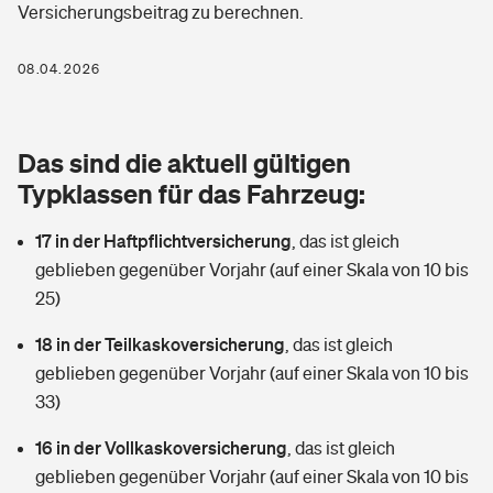
Versicherungsbeitrag zu berechnen.
Berufshaftpflichtversicherung
Rechts­schutz­ver­si­che­rung
Photovoltaik
Private Krankenversicherung
08.04.2026
Zur Übersicht
Fahrradversicherung
Wärmepumpen versichern
Zahnzusatzversicherung
Unfallversicherung
Tools
Das sind die aktuell gültigen
Glasversicherung
Dread-Disease-Versicherung
Typklassen für das Fahrzeug:
Kinderunfall­ver­si­che­rung
Rentenrechner: Wie viel Geld bekomme ich im Alter?
Vermieterrrechtsschutz
Tierkrankenversicherung
17 in der Haftpflichtversicherung
,
das ist gleich
Kinderinvalidität
geblieben gegenüber Vorjahr (auf einer Skala von 10 bis
Wer versichert was: Jetzt Versicherer finden
Mietkautionsversicherung
Zur Übersicht
25)
Reiseversicherung
Sie haben Fragen?
Restkreditversicherung
18 in der Teilkaskoversicherung
,
das ist gleich
Tools
geblieben gegenüber Vorjahr (auf einer Skala von 10 bis
Hundehalter-Haftpflicht
Zur Übersicht
33)
Pferdehalter-Haftpflicht
Wer versichert was: Jetzt Versicherer finden
16 in der Vollkaskoversicherung
,
das ist gleich
Tools
geblieben gegenüber Vorjahr (auf einer Skala von 10 bis
Handyversicherung