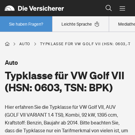
Typklassen: So ist Ihr Auto eingestuft
Wer versichert was: Jetzt Versicherer finden
Regionalklassen: So ist Ihre Region eingestuft
Sie haben Fragen?
Leichte Sprache
Mediath
Wer versichert was: Jetzt Versicherer finden
AUTO
TYPKLASSE FÜR VW GOLF VII (HSN: 0603, TS
Beruf
Auto
Typklasse für VW Golf VII
Berufsunfähigkeitsversicherung
Wohnen
(HSN: 0603, TSN: BPK)
Erwerbsunfähigkeitsversicherung
Wohngebäudeversicherung
Hier erfahren Sie die Typklasse für VW Golf VII, AUV
Freizeit
Grundfähigkeitsversicherung
(GOLF VII VARIANT 1.4 TSI), Kombi, 92 kW, 1395 ccm,
Hausratversicherung
Kraftstoff: Benzin, Baujahr ab 2014. Bitte beachten Sie,
Arbeitsrechtsschutz
Pri­vate Haft­pflicht­
dass die Typklasse nur ein Tarifmerkmal von vielen ist, um
Gesundheit
Elementarversicherung