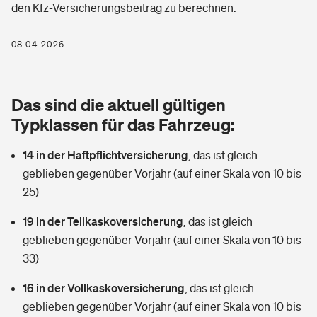
den Kfz-Versicherungsbeitrag zu berechnen.
Berufshaftpflichtversicherung
Rechts­schutz­ver­si­che­rung
Photovoltaik
Private Krankenversicherung
08.04.2026
Zur Übersicht
Fahrradversicherung
Wärmepumpen versichern
Zahnzusatzversicherung
Unfallversicherung
Tools
Das sind die aktuell gültigen
Glasversicherung
Dread-Disease-Versicherung
Typklassen für das Fahrzeug:
Kinderunfall­ver­si­che­rung
Rentenrechner: Wie viel Geld bekomme ich im Alter?
Vermieterrrechtsschutz
Tierkrankenversicherung
14 in der Haftpflichtversicherung
,
das ist gleich
Kinderinvalidität
geblieben gegenüber Vorjahr (auf einer Skala von 10 bis
Wer versichert was: Jetzt Versicherer finden
Mietkautionsversicherung
Zur Übersicht
25)
Reiseversicherung
Sie haben Fragen?
Restkreditversicherung
19 in der Teilkaskoversicherung
,
das ist gleich
Tools
geblieben gegenüber Vorjahr (auf einer Skala von 10 bis
Hundehalter-Haftpflicht
Zur Übersicht
33)
Pferdehalter-Haftpflicht
Wer versichert was: Jetzt Versicherer finden
16 in der Vollkaskoversicherung
,
das ist gleich
Tools
geblieben gegenüber Vorjahr (auf einer Skala von 10 bis
Handyversicherung