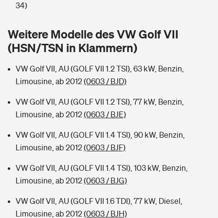
Sie haben Fragen?
34)
Hochwasser-Check: Wie gefährdet ist Ihr Haus?
Private Cyberversicherung
Rentenrechner: Wie viel Geld bekomme ich im Alter?
Weitere Modelle des VW Golf VII
(HSN/TSN in Klammern)
Wer versichert was: Jetzt Versicherer finden
Musikinstrumentenversicherung
VW Golf VII, AU (GOLF VII 1.2 TSI), 63 kW, Benzin,
Sie haben Fragen?
Zur Übersicht
Limousine, ab 2012
(0603 / BJD)
VW Golf VII, AU (GOLF VII 1.2 TSI), 77 kW, Benzin,
Tools
Limousine, ab 2012
(0603 / BJE)
VW Golf VII, AU (GOLF VII 1.4 TSI), 90 kW, Benzin,
Kinderunfall-Check: Mehr Sicherheit für deine Kids
Limousine, ab 2012
(0603 / BJF)
Typklassen: So ist Ihr Auto eingestuft
VW Golf VII, AU (GOLF VII 1.4 TSI), 103 kW, Benzin,
Limousine, ab 2012
(0603 / BJG)
Sie haben Fragen?
VW Golf VII, AU (GOLF VII 1.6 TDI), 77 kW, Diesel,
Limousine, ab 2012
(0603 / BJH)