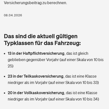
Versicherungsbeitrag zu berechnen.
Berufshaftpflichtversicherung
Rechts­schutz­ver­si­che­rung
Photovoltaik
Private Krankenversicherung
08.04.2026
Zur Übersicht
Fahrradversicherung
Wärmepumpen versichern
Zahnzusatzversicherung
Unfallversicherung
Tools
Das sind die aktuell gültigen
Glasversicherung
Dread-Disease-Versicherung
Typklassen für das Fahrzeug:
Kinderunfall­ver­si­che­rung
Rentenrechner: Wie viel Geld bekomme ich im Alter?
Vermieterrrechtsschutz
Tierkrankenversicherung
13 in der Haftpflichtversicherung
,
das ist gleich
Kinderinvalidität
geblieben gegenüber Vorjahr (auf einer Skala von 10 bis
Wer versichert was: Jetzt Versicherer finden
Mietkautionsversicherung
Zur Übersicht
25)
Reiseversicherung
Sie haben Fragen?
Restkreditversicherung
23 in der Teilkaskoversicherung
,
das ist eine Klasse
Tools
niedriger als im Vorjahr (auf einer Skala von 10 bis 33)
Hundehalter-Haftpflicht
Zur Übersicht
20 in der Vollkaskoversicherung
,
das ist eine Klasse
Pferdehalter-Haftpflicht
Wer versichert was: Jetzt Versicherer finden
niedriger als im Vorjahr (auf einer Skala von 10 bis 34)
Tools
Handyversicherung