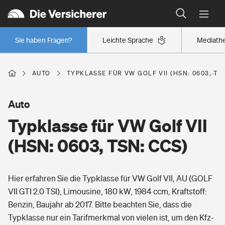
Typklassen: So ist Ihr Auto eingestuft
Wer versichert was: Jetzt Versicherer finden
Regionalklassen: So ist Ihre Region eingestuft
Sie haben Fragen?
Leichte Sprache
Mediath
Wer versichert was: Jetzt Versicherer finden
AUTO
TYPKLASSE FÜR VW GOLF VII (HSN: 0603, TS
Beruf
Auto
Typklasse für VW Golf VII
Berufsunfähigkeitsversicherung
Wohnen
(HSN: 0603, TSN: CCS)
Erwerbsunfähigkeitsversicherung
Wohngebäudeversicherung
Hier erfahren Sie die Typklasse für VW Golf VII, AU (GOLF
Freizeit
Grundfähigkeitsversicherung
VII GTI 2.0 TSI), Limousine, 180 kW, 1984 ccm, Kraftstoff:
Hausratversicherung
Benzin, Baujahr ab 2017. Bitte beachten Sie, dass die
Arbeitsrechtsschutz
Pri­vate Haft­pflicht­
Typklasse nur ein Tarifmerkmal von vielen ist, um den Kfz-
Gesundheit
Elementarversicherung