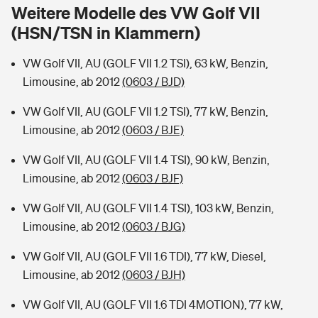
Sie haben Fragen?
Weitere Modelle des VW Golf VII
(HSN/TSN in Klammern)
Hochwasser-Check: Wie gefährdet ist Ihr Haus?
Private Cyberversicherung
Rentenrechner: Wie viel Geld bekomme ich im Alter?
VW Golf VII, AU (GOLF VII 1.2 TSI), 63 kW, Benzin,
Wer versichert was: Jetzt Versicherer finden
Musikinstrumentenversicherung
Limousine, ab 2012
(0603 / BJD)
Sie haben Fragen?
Zur Übersicht
VW Golf VII, AU (GOLF VII 1.2 TSI), 77 kW, Benzin,
Limousine, ab 2012
(0603 / BJE)
Tools
VW Golf VII, AU (GOLF VII 1.4 TSI), 90 kW, Benzin,
Limousine, ab 2012
(0603 / BJF)
Kinderunfall-Check: Mehr Sicherheit für deine Kids
VW Golf VII, AU (GOLF VII 1.4 TSI), 103 kW, Benzin,
Limousine, ab 2012
(0603 / BJG)
Typklassen: So ist Ihr Auto eingestuft
VW Golf VII, AU (GOLF VII 1.6 TDI), 77 kW, Diesel,
Limousine, ab 2012
(0603 / BJH)
Sie haben Fragen?
VW Golf VII, AU (GOLF VII 1.6 TDI 4MOTION), 77 kW,