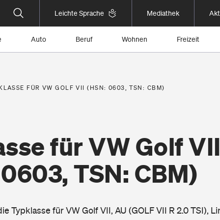
Leichte Sprache
Mediathek
Akt
e
Auto
Beruf
Wohnen
Freizeit
KLASSE FÜR VW GOLF VII (HSN: 0603, TSN: CBM)
sse für VW Golf VI
 0603, TSN: CBM)
die Typklasse für VW Golf VII, AU (GOLF VII R 2.0 TSI), 