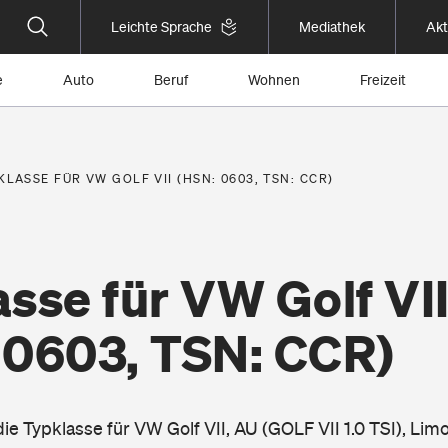
Leichte Sprache
Mediathek
Akt
e
Auto
Beruf
Wohnen
Freizeit
KLASSE FÜR VW GOLF VII (HSN: 0603, TSN: CCR)
sse für VW Golf VI
 0603, TSN: CCR)
die Typklasse für VW Golf VII, AU (GOLF VII 1.0 TSI), Li