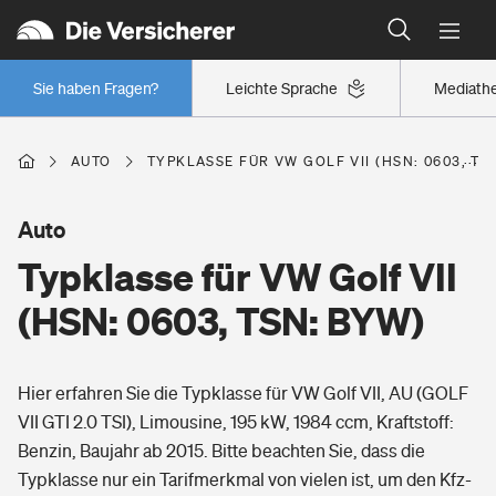
Typklassen: So ist Ihr Auto eingestuft
Wer versichert was: Jetzt Versicherer finden
Regionalklassen: So ist Ihre Region eingestuft
Sie haben Fragen?
Leichte Sprache
Mediath
Wer versichert was: Jetzt Versicherer finden
AUTO
TYPKLASSE FÜR VW GOLF VII (HSN: 0603, TS
Beruf
Auto
Typklasse für VW Golf VII
Berufsunfähigkeitsversicherung
Wohnen
(HSN: 0603, TSN: BYW)
Erwerbsunfähigkeitsversicherung
Wohngebäudeversicherung
Hier erfahren Sie die Typklasse für VW Golf VII, AU (GOLF
Freizeit
Grundfähigkeitsversicherung
VII GTI 2.0 TSI), Limousine, 195 kW, 1984 ccm, Kraftstoff:
Hausratversicherung
Benzin, Baujahr ab 2015. Bitte beachten Sie, dass die
Arbeitsrechtsschutz
Pri­vate Haft­pflicht­
Typklasse nur ein Tarifmerkmal von vielen ist, um den Kfz-
Gesundheit
Elementarversicherung