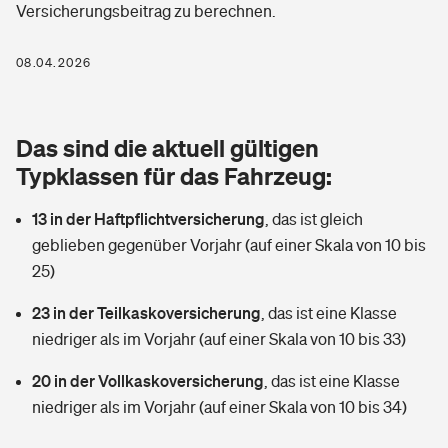
Versicherungsbeitrag zu berechnen.
Berufshaftpflichtversicherung
Rechts­schutz­ver­si­che­rung
Photovoltaik
Private Krankenversicherung
08.04.2026
Zur Übersicht
Fahrradversicherung
Wärmepumpen versichern
Zahnzusatzversicherung
Unfallversicherung
Tools
Das sind die aktuell gültigen
Glasversicherung
Dread-Disease-Versicherung
Typklassen für das Fahrzeug:
Kinderunfall­ver­si­che­rung
Rentenrechner: Wie viel Geld bekomme ich im Alter?
Vermieterrrechtsschutz
Tierkrankenversicherung
13 in der Haftpflichtversicherung
,
das ist gleich
Kinderinvalidität
geblieben gegenüber Vorjahr (auf einer Skala von 10 bis
Wer versichert was: Jetzt Versicherer finden
Mietkautionsversicherung
Zur Übersicht
25)
Reiseversicherung
Sie haben Fragen?
Restkreditversicherung
23 in der Teilkaskoversicherung
,
das ist eine Klasse
Tools
niedriger als im Vorjahr (auf einer Skala von 10 bis 33)
Hundehalter-Haftpflicht
Zur Übersicht
20 in der Vollkaskoversicherung
,
das ist eine Klasse
Pferdehalter-Haftpflicht
Wer versichert was: Jetzt Versicherer finden
niedriger als im Vorjahr (auf einer Skala von 10 bis 34)
Tools
Handyversicherung