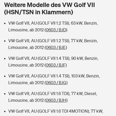
Sie haben Fragen?
Weitere Modelle des VW Golf VII
(HSN/TSN in Klammern)
Hochwasser-Check: Wie gefährdet ist Ihr Haus?
Private Cyberversicherung
Rentenrechner: Wie viel Geld bekomme ich im Alter?
VW Golf VII, AU (GOLF VII 1.2 TSI), 63 kW, Benzin,
Wer versichert was: Jetzt Versicherer finden
Musikinstrumentenversicherung
Limousine, ab 2012
(0603 / BJD)
Sie haben Fragen?
Zur Übersicht
VW Golf VII, AU (GOLF VII 1.2 TSI), 77 kW, Benzin,
Limousine, ab 2012
(0603 / BJE)
Tools
VW Golf VII, AU (GOLF VII 1.4 TSI), 90 kW, Benzin,
Limousine, ab 2012
(0603 / BJF)
Kinderunfall-Check: Mehr Sicherheit für deine Kids
VW Golf VII, AU (GOLF VII 1.4 TSI), 103 kW, Benzin,
Limousine, ab 2012
(0603 / BJG)
Typklassen: So ist Ihr Auto eingestuft
VW Golf VII, AU (GOLF VII 1.6 TDI), 77 kW, Diesel,
Limousine, ab 2012
(0603 / BJH)
Sie haben Fragen?
VW Golf VII, AU (GOLF VII 1.6 TDI 4MOTION), 77 kW,