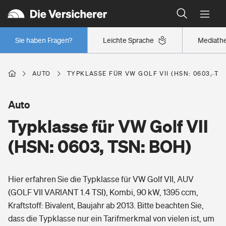
Typklassen: So ist Ihr Auto eingestuft
Wer versichert was: Jetzt Versicherer finden
Regionalklassen: So ist Ihre Region eingestuft
Sie haben Fragen?
Leichte Sprache
Mediath
Wer versichert was: Jetzt Versicherer finden
AUTO
TYPKLASSE FÜR VW GOLF VII (HSN: 0603, TS
Beruf
Auto
Typklasse für VW Golf VII
Berufsunfähigkeitsversicherung
Wohnen
(HSN: 0603, TSN: BOH)
Erwerbsunfähigkeitsversicherung
Wohngebäudeversicherung
Hier erfahren Sie die Typklasse für VW Golf VII, AUV
Freizeit
Grundfähigkeitsversicherung
(GOLF VII VARIANT 1.4 TSI), Kombi, 90 kW, 1395 ccm,
Hausratversicherung
Kraftstoff: Bivalent, Baujahr ab 2013. Bitte beachten Sie,
Arbeitsrechtsschutz
Pri­vate Haft­pflicht­
dass die Typklasse nur ein Tarifmerkmal von vielen ist, um
Gesundheit
Elementarversicherung