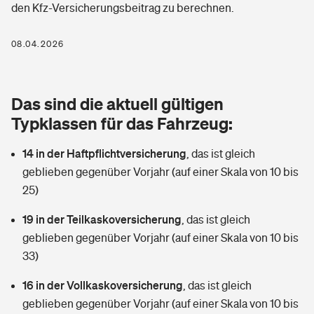
den Kfz-Versicherungsbeitrag zu berechnen.
Berufshaftpflichtversicherung
Rechts­schutz­ver­si­che­rung
Photovoltaik
Private Krankenversicherung
08.04.2026
Zur Übersicht
Fahrradversicherung
Wärmepumpen versichern
Zahnzusatzversicherung
Unfallversicherung
Tools
Das sind die aktuell gültigen
Glasversicherung
Dread-Disease-Versicherung
Typklassen für das Fahrzeug:
Kinderunfall­ver­si­che­rung
Rentenrechner: Wie viel Geld bekomme ich im Alter?
Vermieterrrechtsschutz
Tierkrankenversicherung
14 in der Haftpflichtversicherung
,
das ist gleich
Kinderinvalidität
geblieben gegenüber Vorjahr (auf einer Skala von 10 bis
Wer versichert was: Jetzt Versicherer finden
Mietkautionsversicherung
Zur Übersicht
25)
Reiseversicherung
Sie haben Fragen?
Restkreditversicherung
19 in der Teilkaskoversicherung
,
das ist gleich
Tools
geblieben gegenüber Vorjahr (auf einer Skala von 10 bis
Hundehalter-Haftpflicht
Zur Übersicht
33)
Pferdehalter-Haftpflicht
Wer versichert was: Jetzt Versicherer finden
16 in der Vollkaskoversicherung
,
das ist gleich
Tools
geblieben gegenüber Vorjahr (auf einer Skala von 10 bis
Handyversicherung