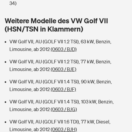
Sie haben Fragen?
34)
Hochwasser-Check: Wie gefährdet ist Ihr Haus?
Private Cyberversicherung
Rentenrechner: Wie viel Geld bekomme ich im Alter?
Weitere Modelle des VW Golf VII
(HSN/TSN in Klammern)
Wer versichert was: Jetzt Versicherer finden
Musikinstrumentenversicherung
VW Golf VII, AU (GOLF VII 1.2 TSI), 63 kW, Benzin,
Sie haben Fragen?
Zur Übersicht
Limousine, ab 2012
(0603 / BJD)
VW Golf VII, AU (GOLF VII 1.2 TSI), 77 kW, Benzin,
Tools
Limousine, ab 2012
(0603 / BJE)
VW Golf VII, AU (GOLF VII 1.4 TSI), 90 kW, Benzin,
Kinderunfall-Check: Mehr Sicherheit für deine Kids
Limousine, ab 2012
(0603 / BJF)
Typklassen: So ist Ihr Auto eingestuft
VW Golf VII, AU (GOLF VII 1.4 TSI), 103 kW, Benzin,
Limousine, ab 2012
(0603 / BJG)
Sie haben Fragen?
VW Golf VII, AU (GOLF VII 1.6 TDI), 77 kW, Diesel,
Limousine, ab 2012
(0603 / BJH)