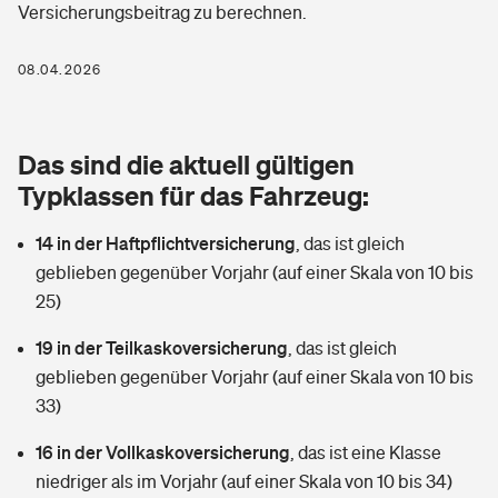
Versicherungsbeitrag zu berechnen.
Berufshaftpflichtversicherung
Rechts­schutz­ver­si­che­rung
Photovoltaik
Private Krankenversicherung
08.04.2026
Zur Übersicht
Fahrradversicherung
Wärmepumpen versichern
Zahnzusatzversicherung
Unfallversicherung
Tools
Das sind die aktuell gültigen
Glasversicherung
Dread-Disease-Versicherung
Typklassen für das Fahrzeug:
Kinderunfall­ver­si­che­rung
Rentenrechner: Wie viel Geld bekomme ich im Alter?
Vermieterrrechtsschutz
Tierkrankenversicherung
14 in der Haftpflichtversicherung
,
das ist gleich
Kinderinvalidität
geblieben gegenüber Vorjahr (auf einer Skala von 10 bis
Wer versichert was: Jetzt Versicherer finden
Mietkautionsversicherung
Zur Übersicht
25)
Reiseversicherung
Sie haben Fragen?
Restkreditversicherung
19 in der Teilkaskoversicherung
,
das ist gleich
Tools
geblieben gegenüber Vorjahr (auf einer Skala von 10 bis
Hundehalter-Haftpflicht
Zur Übersicht
33)
Pferdehalter-Haftpflicht
Wer versichert was: Jetzt Versicherer finden
16 in der Vollkaskoversicherung
,
das ist eine Klasse
Tools
niedriger als im Vorjahr (auf einer Skala von 10 bis 34)
Handyversicherung