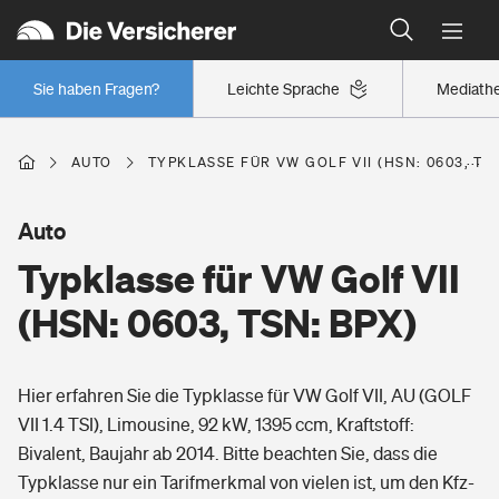
Typklassen: So ist Ihr Auto eingestuft
Wer versichert was: Jetzt Versicherer finden
Regionalklassen: So ist Ihre Region eingestuft
Sie haben Fragen?
Leichte Sprache
Mediath
Wer versichert was: Jetzt Versicherer finden
AUTO
TYPKLASSE FÜR VW GOLF VII (HSN: 0603, TS
Beruf
Auto
Typklasse für VW Golf VII
Berufsunfähigkeitsversicherung
Wohnen
(HSN: 0603, TSN: BPX)
Erwerbsunfähigkeitsversicherung
Wohngebäudeversicherung
Hier erfahren Sie die Typklasse für VW Golf VII, AU (GOLF
Freizeit
Grundfähigkeitsversicherung
VII 1.4 TSI), Limousine, 92 kW, 1395 ccm, Kraftstoff:
Hausratversicherung
Bivalent, Baujahr ab 2014. Bitte beachten Sie, dass die
Arbeitsrechtsschutz
Pri­vate Haft­pflicht­
Typklasse nur ein Tarifmerkmal von vielen ist, um den Kfz-
Gesundheit
Elementarversicherung