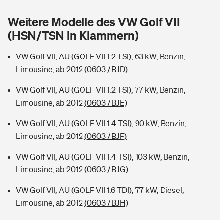
Sie haben Fragen?
Weitere Modelle des VW Golf VII
Hochwasser-Check: Wie gefährdet ist Ihr Haus?
Private Cyberversicherung
Rentenrechner: Wie viel Geld bekomme ich im Alter?
(HSN/TSN in Klammern)
Wer versichert was: Jetzt Versicherer finden
Musikinstrumentenversicherung
VW Golf VII, AU (GOLF VII 1.2 TSI), 63 kW, Benzin,
Limousine, ab 2012
(0603 / BJD)
Sie haben Fragen?
Zur Übersicht
VW Golf VII, AU (GOLF VII 1.2 TSI), 77 kW, Benzin,
Limousine, ab 2012
(0603 / BJE)
Tools
VW Golf VII, AU (GOLF VII 1.4 TSI), 90 kW, Benzin,
Limousine, ab 2012
(0603 / BJF)
Kinderunfall-Check: Mehr Sicherheit für deine Kids
VW Golf VII, AU (GOLF VII 1.4 TSI), 103 kW, Benzin,
Typklassen: So ist Ihr Auto eingestuft
Limousine, ab 2012
(0603 / BJG)
VW Golf VII, AU (GOLF VII 1.6 TDI), 77 kW, Diesel,
Sie haben Fragen?
Limousine, ab 2012
(0603 / BJH)