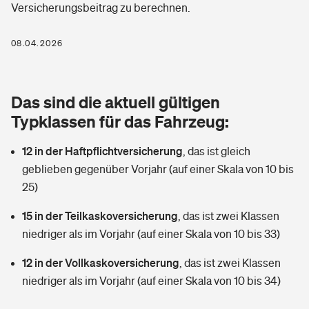
Versicherungsbeitrag zu berechnen.
Berufshaftpflichtversicherung
Rechts­schutz­ver­si­che­rung
Photovoltaik
Private Krankenversicherung
08.04.2026
Zur Übersicht
Fahrradversicherung
Wärmepumpen versichern
Zahnzusatzversicherung
Unfallversicherung
Tools
Das sind die aktuell gültigen
Glasversicherung
Dread-Disease-Versicherung
Typklassen für das Fahrzeug:
Kinderunfall­ver­si­che­rung
Rentenrechner: Wie viel Geld bekomme ich im Alter?
Vermieterrrechtsschutz
Tierkrankenversicherung
12 in der Haftpflichtversicherung
,
das ist gleich
Kinderinvalidität
geblieben gegenüber Vorjahr (auf einer Skala von 10 bis
Wer versichert was: Jetzt Versicherer finden
Mietkautionsversicherung
Zur Übersicht
25)
Reiseversicherung
Sie haben Fragen?
Restkreditversicherung
15 in der Teilkaskoversicherung
,
das ist zwei Klassen
Tools
niedriger als im Vorjahr (auf einer Skala von 10 bis 33)
Hundehalter-Haftpflicht
Zur Übersicht
12 in der Vollkaskoversicherung
,
das ist zwei Klassen
Pferdehalter-Haftpflicht
Wer versichert was: Jetzt Versicherer finden
niedriger als im Vorjahr (auf einer Skala von 10 bis 34)
Tools
Handyversicherung