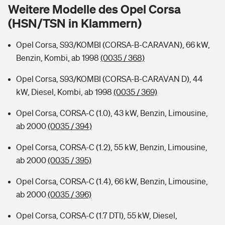
Sie haben Fragen?
Weitere Modelle des Opel Corsa
(HSN/TSN in Klammern)
Hochwasser-Check: Wie gefährdet ist Ihr Haus?
Private Cyberversicherung
Rentenrechner: Wie viel Geld bekomme ich im Alter?
Opel Corsa, S93/KOMBI (CORSA-B-CARAVAN), 66 kW,
Wer versichert was: Jetzt Versicherer finden
Musikinstrumentenversicherung
Benzin, Kombi, ab 1998
(0035 / 368)
Sie haben Fragen?
Zur Übersicht
Opel Corsa, S93/KOMBI (CORSA-B-CARAVAN D), 44
kW, Diesel, Kombi, ab 1998
(0035 / 369)
Tools
Opel Corsa, CORSA-C (1.0), 43 kW, Benzin, Limousine,
ab 2000
(0035 / 394)
Kinderunfall-Check: Mehr Sicherheit für deine Kids
Opel Corsa, CORSA-C (1.2), 55 kW, Benzin, Limousine,
ab 2000
(0035 / 395)
Typklassen: So ist Ihr Auto eingestuft
Opel Corsa, CORSA-C (1.4), 66 kW, Benzin, Limousine,
ab 2000
(0035 / 396)
Sie haben Fragen?
Opel Corsa, CORSA-C (1.7 DTI), 55 kW, Diesel,