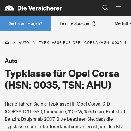
Typklassen: So ist Ihr Auto eingestuft
Wer versichert was: Jetzt Versicherer finden
Regionalklassen: So ist Ihre Region eingestuft
Sie haben Fragen?
Leichte Sprache
Mediath
Wer versichert was: Jetzt Versicherer finden
AUTO
TYPKLASSE FÜR OPEL CORSA (HSN: 0035, TS
Beruf
Auto
Typklasse für Opel Corsa
Berufsunfähigkeitsversicherung
Wohnen
(HSN: 0035, TSN: AHU)
Erwerbsunfähigkeitsversicherung
Wohngebäudeversicherung
Hier erfahren Sie die Typklasse für Opel Corsa, S-D
Freizeit
Grundfähigkeitsversicherung
(CORSA-D 1.6 GSI), Limousine, 110 kW, 1598 ccm, Kraftstoff:
Hausratversicherung
Benzin, Baujahr ab 2007. Bitte beachten Sie, dass die
Arbeitsrechtsschutz
Pri­vate Haft­pflicht­
Typklasse nur ein Tarifmerkmal von vielen ist, um den Kfz-
Gesundheit
Elementarversicherung