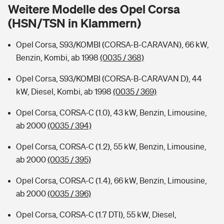
Sie haben Fragen?
Weitere Modelle des Opel Corsa
(HSN/TSN in Klammern)
Hochwasser-Check: Wie gefährdet ist Ihr Haus?
Private Cyberversicherung
Rentenrechner: Wie viel Geld bekomme ich im Alter?
Opel Corsa, S93/KOMBI (CORSA-B-CARAVAN), 66 kW,
Wer versichert was: Jetzt Versicherer finden
Musikinstrumentenversicherung
Benzin, Kombi, ab 1998
(0035 / 368)
Sie haben Fragen?
Zur Übersicht
Opel Corsa, S93/KOMBI (CORSA-B-CARAVAN D), 44
kW, Diesel, Kombi, ab 1998
(0035 / 369)
Tools
Opel Corsa, CORSA-C (1.0), 43 kW, Benzin, Limousine,
ab 2000
(0035 / 394)
Kinderunfall-Check: Mehr Sicherheit für deine Kids
Opel Corsa, CORSA-C (1.2), 55 kW, Benzin, Limousine,
ab 2000
(0035 / 395)
Typklassen: So ist Ihr Auto eingestuft
Opel Corsa, CORSA-C (1.4), 66 kW, Benzin, Limousine,
ab 2000
(0035 / 396)
Sie haben Fragen?
Opel Corsa, CORSA-C (1.7 DTI), 55 kW, Diesel,