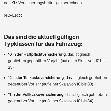
den Kfz-Versicherungsbeitrag zu berechnen.
Berufshaftpflichtversicherung
Rechts­schutz­ver­si­che­rung
Photovoltaik
Private Krankenversicherung
08.04.2026
Zur Übersicht
Fahrradversicherung
Wärmepumpen versichern
Zahnzusatzversicherung
Unfallversicherung
Tools
Das sind die aktuell gültigen
Glasversicherung
Dread-Disease-Versicherung
Typklassen für das Fahrzeug:
Kinderunfall­ver­si­che­rung
Rentenrechner: Wie viel Geld bekomme ich im Alter?
Vermieterrrechtsschutz
Tierkrankenversicherung
16 in der Haftpflichtversicherung
,
das ist gleich
Kinderinvalidität
geblieben gegenüber Vorjahr (auf einer Skala von 10 bis
Wer versichert was: Jetzt Versicherer finden
Mietkautionsversicherung
Zur Übersicht
25)
Reiseversicherung
Sie haben Fragen?
Restkreditversicherung
12 in der Teilkaskoversicherung
,
das ist gleich geblieben
Tools
gegenüber Vorjahr (auf einer Skala von 10 bis 33)
Hundehalter-Haftpflicht
Zur Übersicht
11 in der Vollkaskoversicherung
,
das ist gleich geblieben
Pferdehalter-Haftpflicht
Wer versichert was: Jetzt Versicherer finden
gegenüber Vorjahr (auf einer Skala von 10 bis 34)
Tools
Handyversicherung