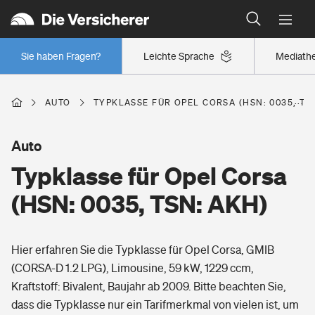
Typklassen: So ist Ihr Auto eingestuft
Wer versichert was: Jetzt Versicherer finden
Regionalklassen: So ist Ihre Region eingestuft
Sie haben Fragen?
Leichte Sprache
Mediath
Wer versichert was: Jetzt Versicherer finden
AUTO
TYPKLASSE FÜR OPEL CORSA (HSN: 0035, TS
Beruf
Auto
Typklasse für Opel Corsa
Berufsunfähigkeitsversicherung
Wohnen
(HSN: 0035, TSN: AKH)
Erwerbsunfähigkeitsversicherung
Wohngebäudeversicherung
Hier erfahren Sie die Typklasse für Opel Corsa, GMIB
Freizeit
Grundfähigkeitsversicherung
(CORSA-D 1.2 LPG), Limousine, 59 kW, 1229 ccm,
Hausratversicherung
Kraftstoff: Bivalent, Baujahr ab 2009. Bitte beachten Sie,
Arbeitsrechtsschutz
Pri­vate Haft­pflicht­
dass die Typklasse nur ein Tarifmerkmal von vielen ist, um
Gesundheit
Elementarversicherung