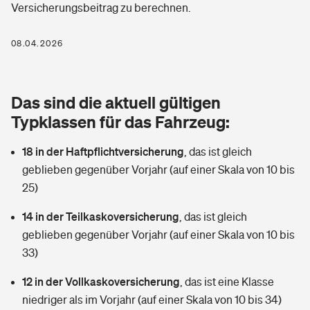
Versicherungsbeitrag zu berechnen.
Berufshaftpflichtversicherung
Rechts­schutz­ver­si­che­rung
Photovoltaik
Private Krankenversicherung
08.04.2026
Zur Übersicht
Fahrradversicherung
Wärmepumpen versichern
Zahnzusatzversicherung
Unfallversicherung
Tools
Das sind die aktuell gültigen
Glasversicherung
Dread-Disease-Versicherung
Typklassen für das Fahrzeug:
Kinderunfall­ver­si­che­rung
Rentenrechner: Wie viel Geld bekomme ich im Alter?
Vermieterrrechtsschutz
Tierkrankenversicherung
18 in der Haftpflichtversicherung
,
das ist gleich
Kinderinvalidität
geblieben gegenüber Vorjahr (auf einer Skala von 10 bis
Wer versichert was: Jetzt Versicherer finden
Mietkautionsversicherung
Zur Übersicht
25)
Reiseversicherung
Sie haben Fragen?
Restkreditversicherung
14 in der Teilkaskoversicherung
,
das ist gleich
Tools
geblieben gegenüber Vorjahr (auf einer Skala von 10 bis
Hundehalter-Haftpflicht
Zur Übersicht
33)
Pferdehalter-Haftpflicht
Wer versichert was: Jetzt Versicherer finden
12 in der Vollkaskoversicherung
,
das ist eine Klasse
Tools
niedriger als im Vorjahr (auf einer Skala von 10 bis 34)
Handyversicherung