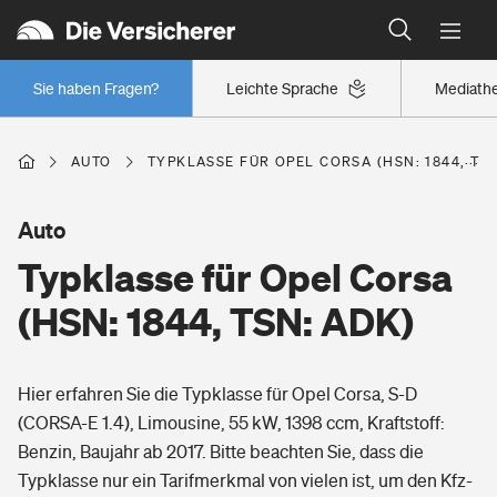
Typklassen: So ist Ihr Auto eingestuft
Wer versichert was: Jetzt Versicherer finden
Regionalklassen: So ist Ihre Region eingestuft
Sie haben Fragen?
Leichte Sprache
Mediath
Wer versichert was: Jetzt Versicherer finden
AUTO
TYPKLASSE FÜR OPEL CORSA (HSN: 1844, TSN
Beruf
Auto
Typklasse für Opel Corsa
Berufsunfähigkeitsversicherung
Wohnen
(HSN: 1844, TSN: ADK)
Erwerbsunfähigkeitsversicherung
Wohngebäudeversicherung
Hier erfahren Sie die Typklasse für Opel Corsa, S-D
Freizeit
Grundfähigkeitsversicherung
(CORSA-E 1.4), Limousine, 55 kW, 1398 ccm, Kraftstoff:
Hausratversicherung
Benzin, Baujahr ab 2017. Bitte beachten Sie, dass die
Arbeitsrechtsschutz
Pri­vate Haft­pflicht­
Typklasse nur ein Tarifmerkmal von vielen ist, um den Kfz-
Gesundheit
Elementarversicherung