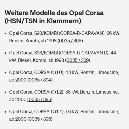
Sie haben Fragen?
Weitere Modelle des Opel Corsa
Hochwasser-Check: Wie gefährdet ist Ihr Haus?
Private Cyberversicherung
Rentenrechner: Wie viel Geld bekomme ich im Alter?
(HSN/TSN in Klammern)
Wer versichert was: Jetzt Versicherer finden
Musikinstrumentenversicherung
Opel Corsa, S93/KOMBI (CORSA-B-CARAVAN), 66 kW,
Benzin, Kombi, ab 1998
(0035 / 368)
Sie haben Fragen?
Zur Übersicht
Opel Corsa, S93/KOMBI (CORSA-B-CARAVAN D), 44
kW, Diesel, Kombi, ab 1998
(0035 / 369)
Tools
Opel Corsa, CORSA-C (1.0), 43 kW, Benzin, Limousine,
ab 2000
(0035 / 394)
Kinderunfall-Check: Mehr Sicherheit für deine Kids
Opel Corsa, CORSA-C (1.2), 55 kW, Benzin, Limousine,
Typklassen: So ist Ihr Auto eingestuft
ab 2000
(0035 / 395)
Opel Corsa, CORSA-C (1.4), 66 kW, Benzin, Limousine,
Sie haben Fragen?
ab 2000
(0035 / 396)