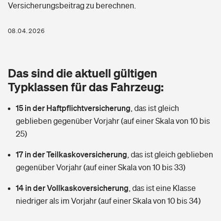
Versicherungsbeitrag zu berechnen.
Berufshaftpflichtversicherung
Rechts­schutz­ver­si­che­rung
Photovoltaik
Private Krankenversicherung
08.04.2026
Zur Übersicht
Fahrradversicherung
Wärmepumpen versichern
Zahnzusatzversicherung
Unfallversicherung
Tools
Das sind die aktuell gültigen
Glasversicherung
Dread-Disease-Versicherung
Typklassen für das Fahrzeug:
Kinderunfall­ver­si­che­rung
Rentenrechner: Wie viel Geld bekomme ich im Alter?
Vermieterrrechtsschutz
Tierkrankenversicherung
15 in der Haftpflichtversicherung
,
das ist gleich
Kinderinvalidität
geblieben gegenüber Vorjahr (auf einer Skala von 10 bis
Wer versichert was: Jetzt Versicherer finden
Mietkautionsversicherung
Zur Übersicht
25)
Reiseversicherung
Sie haben Fragen?
Restkreditversicherung
17 in der Teilkaskoversicherung
,
das ist gleich geblieben
Tools
gegenüber Vorjahr (auf einer Skala von 10 bis 33)
Hundehalter-Haftpflicht
Zur Übersicht
14 in der Vollkaskoversicherung
,
das ist eine Klasse
Pferdehalter-Haftpflicht
Wer versichert was: Jetzt Versicherer finden
niedriger als im Vorjahr (auf einer Skala von 10 bis 34)
Tools
Handyversicherung