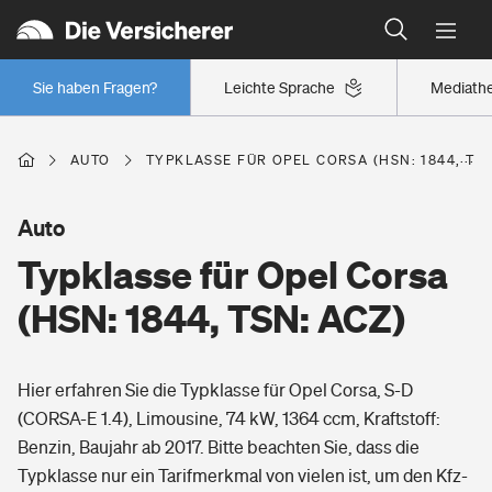
Typklassen: So ist Ihr Auto eingestuft
Wer versichert was: Jetzt Versicherer finden
Regionalklassen: So ist Ihre Region eingestuft
Sie haben Fragen?
Leichte Sprache
Mediath
Wer versichert was: Jetzt Versicherer finden
AUTO
TYPKLASSE FÜR OPEL CORSA (HSN: 1844, TSN
Beruf
Auto
Typklasse für Opel Corsa
Berufsunfähigkeitsversicherung
Wohnen
(HSN: 1844, TSN: ACZ)
Erwerbsunfähigkeitsversicherung
Wohngebäudeversicherung
Hier erfahren Sie die Typklasse für Opel Corsa, S-D
Freizeit
Grundfähigkeitsversicherung
(CORSA-E 1.4), Limousine, 74 kW, 1364 ccm, Kraftstoff:
Hausratversicherung
Benzin, Baujahr ab 2017. Bitte beachten Sie, dass die
Arbeitsrechtsschutz
Pri­vate Haft­pflicht­
Typklasse nur ein Tarifmerkmal von vielen ist, um den Kfz-
Gesundheit
Elementarversicherung