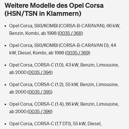
Sie haben Fragen?
Weitere Modelle des Opel Corsa
(HSN/TSN in Klammern)
Hochwasser-Check: Wie gefährdet ist Ihr Haus?
Private Cyberversicherung
Rentenrechner: Wie viel Geld bekomme ich im Alter?
Opel Corsa, S93/KOMBI (CORSA-B-CARAVAN), 66 kW,
Wer versichert was: Jetzt Versicherer finden
Musikinstrumentenversicherung
Benzin, Kombi, ab 1998
(0035 / 368)
Sie haben Fragen?
Zur Übersicht
Opel Corsa, S93/KOMBI (CORSA-B-CARAVAN D), 44
kW, Diesel, Kombi, ab 1998
(0035 / 369)
Tools
Opel Corsa, CORSA-C (1.0), 43 kW, Benzin, Limousine,
ab 2000
(0035 / 394)
Kinderunfall-Check: Mehr Sicherheit für deine Kids
Opel Corsa, CORSA-C (1.2), 55 kW, Benzin, Limousine,
ab 2000
(0035 / 395)
Typklassen: So ist Ihr Auto eingestuft
Opel Corsa, CORSA-C (1.4), 66 kW, Benzin, Limousine,
ab 2000
(0035 / 396)
Sie haben Fragen?
Opel Corsa, CORSA-C (1.7 DTI), 55 kW, Diesel,