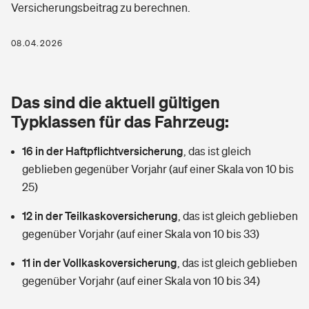
Versicherungsbeitrag zu berechnen.
Berufshaftpflichtversicherung
Rechts­schutz­ver­si­che­rung
Photovoltaik
Private Krankenversicherung
08.04.2026
Zur Übersicht
Fahrradversicherung
Wärmepumpen versichern
Zahnzusatzversicherung
Unfallversicherung
Tools
Das sind die aktuell gültigen
Glasversicherung
Dread-Disease-Versicherung
Typklassen für das Fahrzeug:
Kinderunfall­ver­si­che­rung
Rentenrechner: Wie viel Geld bekomme ich im Alter?
Vermieterrrechtsschutz
Tierkrankenversicherung
16 in der Haftpflichtversicherung
,
das ist gleich
Kinderinvalidität
geblieben gegenüber Vorjahr (auf einer Skala von 10 bis
Wer versichert was: Jetzt Versicherer finden
Mietkautionsversicherung
Zur Übersicht
25)
Reiseversicherung
Sie haben Fragen?
Restkreditversicherung
12 in der Teilkaskoversicherung
,
das ist gleich geblieben
Tools
gegenüber Vorjahr (auf einer Skala von 10 bis 33)
Hundehalter-Haftpflicht
Zur Übersicht
11 in der Vollkaskoversicherung
,
das ist gleich geblieben
Pferdehalter-Haftpflicht
Wer versichert was: Jetzt Versicherer finden
gegenüber Vorjahr (auf einer Skala von 10 bis 34)
Tools
Handyversicherung