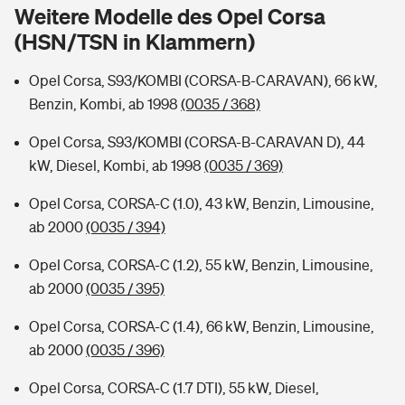
Sie haben Fragen?
Weitere Modelle des Opel Corsa
(HSN/TSN in Klammern)
Hochwasser-Check: Wie gefährdet ist Ihr Haus?
Private Cyberversicherung
Rentenrechner: Wie viel Geld bekomme ich im Alter?
Opel Corsa, S93/KOMBI (CORSA-B-CARAVAN), 66 kW,
Wer versichert was: Jetzt Versicherer finden
Musikinstrumentenversicherung
Benzin, Kombi, ab 1998
(0035 / 368)
Sie haben Fragen?
Zur Übersicht
Opel Corsa, S93/KOMBI (CORSA-B-CARAVAN D), 44
kW, Diesel, Kombi, ab 1998
(0035 / 369)
Tools
Opel Corsa, CORSA-C (1.0), 43 kW, Benzin, Limousine,
ab 2000
(0035 / 394)
Kinderunfall-Check: Mehr Sicherheit für deine Kids
Opel Corsa, CORSA-C (1.2), 55 kW, Benzin, Limousine,
ab 2000
(0035 / 395)
Typklassen: So ist Ihr Auto eingestuft
Opel Corsa, CORSA-C (1.4), 66 kW, Benzin, Limousine,
ab 2000
(0035 / 396)
Sie haben Fragen?
Opel Corsa, CORSA-C (1.7 DTI), 55 kW, Diesel,