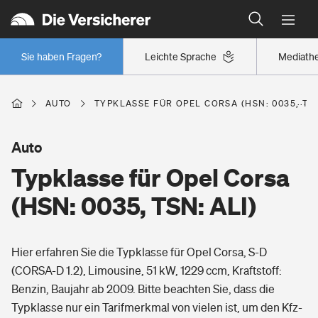
Typklassen: So ist Ihr Auto eingestuft
Wer versichert was: Jetzt Versicherer finden
Regionalklassen: So ist Ihre Region eingestuft
Sie haben Fragen?
Leichte Sprache
Mediath
Wer versichert was: Jetzt Versicherer finden
AUTO
TYPKLASSE FÜR OPEL CORSA (HSN: 0035, TSN
Beruf
Auto
Typklasse für Opel Corsa
Berufsunfähigkeitsversicherung
Wohnen
(HSN: 0035, TSN: ALI)
Erwerbsunfähigkeitsversicherung
Wohngebäudeversicherung
Hier erfahren Sie die Typklasse für Opel Corsa, S-D
Freizeit
Grundfähigkeitsversicherung
(CORSA-D 1.2), Limousine, 51 kW, 1229 ccm, Kraftstoff:
Hausratversicherung
Benzin, Baujahr ab 2009. Bitte beachten Sie, dass die
Arbeitsrechtsschutz
Pri­vate Haft­pflicht­
Typklasse nur ein Tarifmerkmal von vielen ist, um den Kfz-
Gesundheit
Elementarversicherung