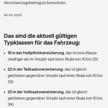
Versicherungsbeitrag zu berechnen.
Berufshaftpflichtversicherung
Rechts­schutz­ver­si­che­rung
Photovoltaik
Private Krankenversicherung
08.04.2026
Zur Übersicht
Fahrradversicherung
Wärmepumpen versichern
Zahnzusatzversicherung
Unfallversicherung
Tools
Das sind die aktuell gültigen
Glasversicherung
Dread-Disease-Versicherung
Typklassen für das Fahrzeug:
Kinderunfall­ver­si­che­rung
Rentenrechner: Wie viel Geld bekomme ich im Alter?
Vermieterrrechtsschutz
Tierkrankenversicherung
16 in der Haftpflichtversicherung
,
das ist eine Klasse
Kinderinvalidität
niedriger als im Vorjahr (auf einer Skala von 10 bis 25)
Wer versichert was: Jetzt Versicherer finden
Mietkautionsversicherung
Zur Übersicht
22 in der Teilkaskoversicherung
,
das ist gleich
Reiseversicherung
Sie haben Fragen?
Restkreditversicherung
geblieben gegenüber Vorjahr (auf einer Skala von 10 bis
Tools
33)
Hundehalter-Haftpflicht
Zur Übersicht
20 in der Vollkaskoversicherung
,
das ist gleich
Pferdehalter-Haftpflicht
Wer versichert was: Jetzt Versicherer finden
geblieben gegenüber Vorjahr (auf einer Skala von 10 bis
Tools
34)
Handyversicherung