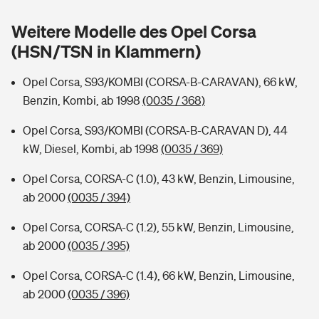
Sie haben Fragen?
Weitere Modelle des Opel Corsa
Hochwasser-Check: Wie gefährdet ist Ihr Haus?
Private Cyberversicherung
Rentenrechner: Wie viel Geld bekomme ich im Alter?
(HSN/TSN in Klammern)
Wer versichert was: Jetzt Versicherer finden
Musikinstrumentenversicherung
Opel Corsa, S93/KOMBI (CORSA-B-CARAVAN), 66 kW,
Benzin, Kombi, ab 1998
(0035 / 368)
Sie haben Fragen?
Zur Übersicht
Opel Corsa, S93/KOMBI (CORSA-B-CARAVAN D), 44
kW, Diesel, Kombi, ab 1998
(0035 / 369)
Tools
Opel Corsa, CORSA-C (1.0), 43 kW, Benzin, Limousine,
ab 2000
(0035 / 394)
Kinderunfall-Check: Mehr Sicherheit für deine Kids
Opel Corsa, CORSA-C (1.2), 55 kW, Benzin, Limousine,
Typklassen: So ist Ihr Auto eingestuft
ab 2000
(0035 / 395)
Opel Corsa, CORSA-C (1.4), 66 kW, Benzin, Limousine,
Sie haben Fragen?
ab 2000
(0035 / 396)