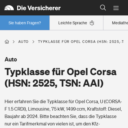
Typklassen: So ist Ihr Auto eingestuft
Wer versichert was: Jetzt Versicherer finden
Regionalklassen: So ist Ihre Region eingestuft
Sie haben Fragen?
Leichte Sprache
Mediath
Wer versichert was: Jetzt Versicherer finden
AUTO
TYPKLASSE FÜR OPEL CORSA (HSN: 2525, TSN
Beruf
Auto
Typklasse für Opel Corsa
Berufsunfähigkeitsversicherung
Wohnen
(HSN: 2525, TSN: AAI)
Erwerbsunfähigkeitsversicherung
Wohngebäudeversicherung
Hier erfahren Sie die Typklasse für Opel Corsa, U (CORSA-
Freizeit
Grundfähigkeitsversicherung
F 1.5 CRDI), Limousine, 75 kW, 1499 ccm, Kraftstoff: Diesel,
Hausratversicherung
Baujahr ab 2024. Bitte beachten Sie, dass die Typklasse
Arbeitsrechtsschutz
Pri­vate Haft­pflicht­
nur ein Tarifmerkmal von vielen ist, um den Kfz-
Gesundheit
Elementarversicherung