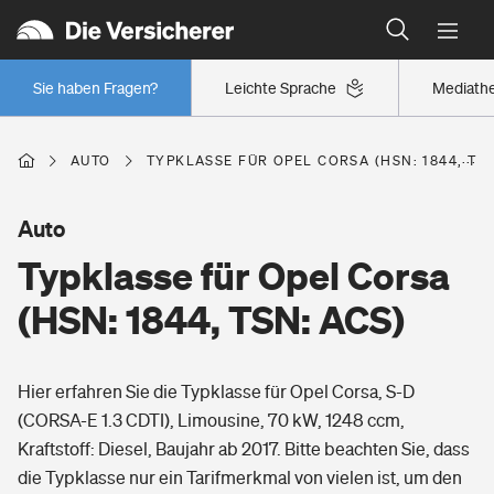
Typklassen: So ist Ihr Auto eingestuft
Wer versichert was: Jetzt Versicherer finden
Regionalklassen: So ist Ihre Region eingestuft
Sie haben Fragen?
Leichte Sprache
Mediath
Wer versichert was: Jetzt Versicherer finden
AUTO
TYPKLASSE FÜR OPEL CORSA (HSN: 1844, TSN
Beruf
Auto
Typklasse für Opel Corsa
Berufsunfähigkeitsversicherung
Wohnen
(HSN: 1844, TSN: ACS)
Erwerbsunfähigkeitsversicherung
Wohngebäudeversicherung
Hier erfahren Sie die Typklasse für Opel Corsa, S-D
Freizeit
Grundfähigkeitsversicherung
(CORSA-E 1.3 CDTI), Limousine, 70 kW, 1248 ccm,
Hausratversicherung
Kraftstoff: Diesel, Baujahr ab 2017. Bitte beachten Sie, dass
Arbeitsrechtsschutz
Pri­vate Haft­pflicht­
die Typklasse nur ein Tarifmerkmal von vielen ist, um den
Gesundheit
Elementarversicherung