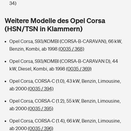
Sie haben Fragen?
34)
Hochwasser-Check: Wie gefährdet ist Ihr Haus?
Private Cyberversicherung
Rentenrechner: Wie viel Geld bekomme ich im Alter?
Weitere Modelle des Opel Corsa
(HSN/TSN in Klammern)
Wer versichert was: Jetzt Versicherer finden
Musikinstrumentenversicherung
Opel Corsa, S93/KOMBI (CORSA-B-CARAVAN), 66 kW,
Sie haben Fragen?
Zur Übersicht
Benzin, Kombi, ab 1998
(0035 / 368)
Opel Corsa, S93/KOMBI (CORSA-B-CARAVAN D), 44
Tools
kW, Diesel, Kombi, ab 1998
(0035 / 369)
Opel Corsa, CORSA-C (1.0), 43 kW, Benzin, Limousine,
Kinderunfall-Check: Mehr Sicherheit für deine Kids
ab 2000
(0035 / 394)
Typklassen: So ist Ihr Auto eingestuft
Opel Corsa, CORSA-C (1.2), 55 kW, Benzin, Limousine,
ab 2000
(0035 / 395)
Sie haben Fragen?
Opel Corsa, CORSA-C (1.4), 66 kW, Benzin, Limousine,
ab 2000
(0035 / 396)