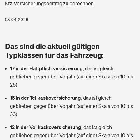
Kfz-Versicherungsbeitrag zu berechnen.
Berufshaftpflichtversicherung
Rechts­schutz­ver­si­che­rung
Photovoltaik
Private Krankenversicherung
08.04.2026
Zur Übersicht
Fahrradversicherung
Wärmepumpen versichern
Zahnzusatzversicherung
Unfallversicherung
Tools
Das sind die aktuell gültigen
Glasversicherung
Dread-Disease-Versicherung
Typklassen für das Fahrzeug:
Kinderunfall­ver­si­che­rung
Rentenrechner: Wie viel Geld bekomme ich im Alter?
Vermieterrrechtsschutz
Tierkrankenversicherung
17 in der Haftpflichtversicherung
,
das ist gleich
Kinderinvalidität
geblieben gegenüber Vorjahr (auf einer Skala von 10 bis
Wer versichert was: Jetzt Versicherer finden
Mietkautionsversicherung
Zur Übersicht
25)
Reiseversicherung
Sie haben Fragen?
Restkreditversicherung
16 in der Teilkaskoversicherung
,
das ist gleich
Tools
geblieben gegenüber Vorjahr (auf einer Skala von 10 bis
Hundehalter-Haftpflicht
Zur Übersicht
33)
Pferdehalter-Haftpflicht
Wer versichert was: Jetzt Versicherer finden
12 in der Vollkaskoversicherung
,
das ist gleich
Tools
geblieben gegenüber Vorjahr (auf einer Skala von 10 bis
Handyversicherung