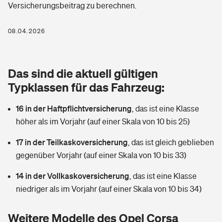
Versicherungsbeitrag zu berechnen.
Berufshaftpflichtversicherung
Rechts­schutz­ver­si­che­rung
Photovoltaik
Private Krankenversicherung
08.04.2026
Zur Übersicht
Fahrradversicherung
Wärmepumpen versichern
Zahnzusatzversicherung
Unfallversicherung
Tools
Das sind die aktuell gültigen
Glasversicherung
Dread-Disease-Versicherung
Typklassen für das Fahrzeug:
Kinderunfall­ver­si­che­rung
Rentenrechner: Wie viel Geld bekomme ich im Alter?
Vermieterrrechtsschutz
Tierkrankenversicherung
16 in der Haftpflichtversicherung
,
das ist eine Klasse
Kinderinvalidität
höher als im Vorjahr (auf einer Skala von 10 bis 25)
Wer versichert was: Jetzt Versicherer finden
Mietkautionsversicherung
Zur Übersicht
17 in der Teilkaskoversicherung
,
das ist gleich geblieben
Reiseversicherung
Sie haben Fragen?
Restkreditversicherung
gegenüber Vorjahr (auf einer Skala von 10 bis 33)
Tools
Hundehalter-Haftpflicht
14 in der Vollkaskoversicherung
,
das ist eine Klasse
Zur Übersicht
niedriger als im Vorjahr (auf einer Skala von 10 bis 34)
Pferdehalter-Haftpflicht
Wer versichert was: Jetzt Versicherer finden
Tools
Weitere Modelle des Opel Corsa
Handyversicherung