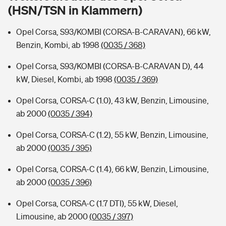
Sie haben Fragen?
(HSN/TSN in Klammern)
Hochwasser-Check: Wie gefährdet ist Ihr Haus?
Private Cyberversicherung
Rentenrechner: Wie viel Geld bekomme ich im Alter?
Opel Corsa, S93/KOMBI (CORSA-B-CARAVAN), 66 kW,
Benzin, Kombi, ab 1998
(0035 / 368)
Wer versichert was: Jetzt Versicherer finden
Musikinstrumentenversicherung
Opel Corsa, S93/KOMBI (CORSA-B-CARAVAN D), 44
Sie haben Fragen?
Zur Übersicht
kW, Diesel, Kombi, ab 1998
(0035 / 369)
Opel Corsa, CORSA-C (1.0), 43 kW, Benzin, Limousine,
Tools
ab 2000
(0035 / 394)
Opel Corsa, CORSA-C (1.2), 55 kW, Benzin, Limousine,
Kinderunfall-Check: Mehr Sicherheit für deine Kids
ab 2000
(0035 / 395)
Opel Corsa, CORSA-C (1.4), 66 kW, Benzin, Limousine,
Typklassen: So ist Ihr Auto eingestuft
ab 2000
(0035 / 396)
Sie haben Fragen?
Opel Corsa, CORSA-C (1.7 DTI), 55 kW, Diesel,
Limousine, ab 2000
(0035 / 397)