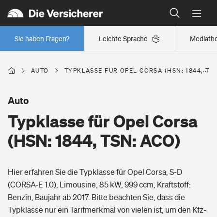
Typklassen: So ist Ihr Auto eingestuft
Wer versichert was: Jetzt Versicherer finden
Regionalklassen: So ist Ihre Region eingestuft
Sie haben Fragen?
Leichte Sprache
Mediath
Wer versichert was: Jetzt Versicherer finden
AUTO
TYPKLASSE FÜR OPEL CORSA (HSN: 1844, TSN
Beruf
Auto
Typklasse für Opel Corsa
Berufsunfähigkeitsversicherung
Wohnen
(HSN: 1844, TSN: ACO)
Erwerbsunfähigkeitsversicherung
Wohngebäudeversicherung
Hier erfahren Sie die Typklasse für Opel Corsa, S-D
Freizeit
Grundfähigkeitsversicherung
(CORSA-E 1.0), Limousine, 85 kW, 999 ccm, Kraftstoff:
Hausratversicherung
Benzin, Baujahr ab 2017. Bitte beachten Sie, dass die
Arbeitsrechtsschutz
Pri­vate Haft­pflicht­
Typklasse nur ein Tarifmerkmal von vielen ist, um den Kfz-
Gesundheit
Elementarversicherung