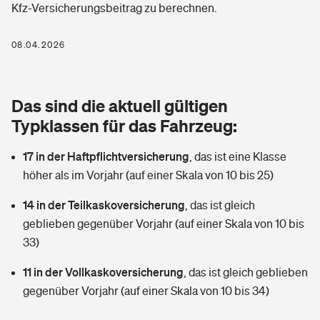
Kfz-Versicherungsbeitrag zu berechnen.
Berufshaftpflichtversicherung
Rechts­schutz­ver­si­che­rung
Photovoltaik
Private Krankenversicherung
08.04.2026
Zur Übersicht
Fahrradversicherung
Wärmepumpen versichern
Zahnzusatzversicherung
Unfallversicherung
Tools
Das sind die aktuell gültigen
Glasversicherung
Dread-Disease-Versicherung
Typklassen für das Fahrzeug:
Kinderunfall­ver­si­che­rung
Rentenrechner: Wie viel Geld bekomme ich im Alter?
Vermieterrrechtsschutz
Tierkrankenversicherung
17 in der Haftpflichtversicherung
,
das ist eine Klasse
Kinderinvalidität
höher als im Vorjahr (auf einer Skala von 10 bis 25)
Wer versichert was: Jetzt Versicherer finden
Mietkautionsversicherung
Zur Übersicht
14 in der Teilkaskoversicherung
,
das ist gleich
Reiseversicherung
Sie haben Fragen?
Restkreditversicherung
geblieben gegenüber Vorjahr (auf einer Skala von 10 bis
Tools
33)
Hundehalter-Haftpflicht
Zur Übersicht
11 in der Vollkaskoversicherung
,
das ist gleich geblieben
Pferdehalter-Haftpflicht
Wer versichert was: Jetzt Versicherer finden
gegenüber Vorjahr (auf einer Skala von 10 bis 34)
Tools
Handyversicherung