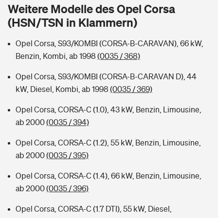
Sie haben Fragen?
Weitere Modelle des Opel Corsa
(HSN/TSN in Klammern)
Hochwasser-Check: Wie gefährdet ist Ihr Haus?
Private Cyberversicherung
Rentenrechner: Wie viel Geld bekomme ich im Alter?
Opel Corsa, S93/KOMBI (CORSA-B-CARAVAN), 66 kW,
Wer versichert was: Jetzt Versicherer finden
Musikinstrumentenversicherung
Benzin, Kombi, ab 1998
(0035 / 368)
Sie haben Fragen?
Zur Übersicht
Opel Corsa, S93/KOMBI (CORSA-B-CARAVAN D), 44
kW, Diesel, Kombi, ab 1998
(0035 / 369)
Tools
Opel Corsa, CORSA-C (1.0), 43 kW, Benzin, Limousine,
ab 2000
(0035 / 394)
Kinderunfall-Check: Mehr Sicherheit für deine Kids
Opel Corsa, CORSA-C (1.2), 55 kW, Benzin, Limousine,
ab 2000
(0035 / 395)
Typklassen: So ist Ihr Auto eingestuft
Opel Corsa, CORSA-C (1.4), 66 kW, Benzin, Limousine,
ab 2000
(0035 / 396)
Sie haben Fragen?
Opel Corsa, CORSA-C (1.7 DTI), 55 kW, Diesel,