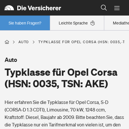
Typklassen: So ist Ihr Auto eingestuft
Wer versichert was: Jetzt Versicherer finden
Regionalklassen: So ist Ihre Region eingestuft
Sie haben Fragen?
Leichte Sprache
Mediath
Wer versichert was: Jetzt Versicherer finden
AUTO
TYPKLASSE FÜR OPEL CORSA (HSN: 0035, TSN
Beruf
Auto
Typklasse für Opel Corsa
Berufsunfähigkeitsversicherung
Wohnen
(HSN: 0035, TSN: AKE)
Erwerbsunfähigkeitsversicherung
Wohngebäudeversicherung
Hier erfahren Sie die Typklasse für Opel Corsa, S-D
Freizeit
Grundfähigkeitsversicherung
(CORSA-D 1.3 CDTI), Limousine, 70 kW, 1248 ccm,
Hausratversicherung
Kraftstoff: Diesel, Baujahr ab 2009. Bitte beachten Sie, dass
Arbeitsrechtsschutz
Pri­vate Haft­pflicht­
die Typklasse nur ein Tarifmerkmal von vielen ist, um den
Gesundheit
Elementarversicherung