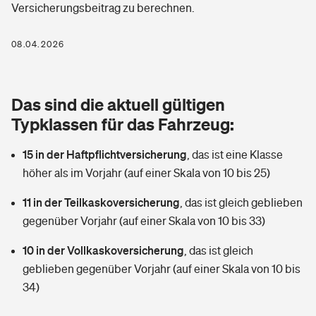
Versicherungsbeitrag zu berechnen.
Berufshaftpflichtversicherung
Rechts­schutz­ver­si­che­rung
Photovoltaik
Private Krankenversicherung
08.04.2026
Zur Übersicht
Fahrradversicherung
Wärmepumpen versichern
Zahnzusatzversicherung
Unfallversicherung
Tools
Das sind die aktuell gültigen
Glasversicherung
Dread-Disease-Versicherung
Typklassen für das Fahrzeug:
Kinderunfall­ver­si­che­rung
Rentenrechner: Wie viel Geld bekomme ich im Alter?
Vermieterrrechtsschutz
Tierkrankenversicherung
15 in der Haftpflichtversicherung
,
das ist eine Klasse
Kinderinvalidität
höher als im Vorjahr (auf einer Skala von 10 bis 25)
Wer versichert was: Jetzt Versicherer finden
Mietkautionsversicherung
Zur Übersicht
11 in der Teilkaskoversicherung
,
das ist gleich geblieben
Reiseversicherung
Sie haben Fragen?
Restkreditversicherung
gegenüber Vorjahr (auf einer Skala von 10 bis 33)
Tools
Hundehalter-Haftpflicht
10 in der Vollkaskoversicherung
,
das ist gleich
Zur Übersicht
geblieben gegenüber Vorjahr (auf einer Skala von 10 bis
Pferdehalter-Haftpflicht
Wer versichert was: Jetzt Versicherer finden
34)
Tools
Handyversicherung