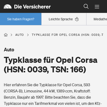
Typklassen: So ist Ihr Auto eingestuft
Wer versichert was: Jetzt Versicherer finden
Regionalklassen: So ist Ihre Region eingestuft
Sie haben Fragen?
Leichte Sprache
Mediath
Wer versichert was: Jetzt Versicherer finden
AUTO
TYPKLASSE FÜR OPEL CORSA (HSN: 0039, TSN
Beruf
Auto
Typklasse für Opel Corsa
Berufsunfähigkeitsversicherung
Wohnen
(HSN: 0039, TSN: 166)
Erwerbsunfähigkeitsversicherung
Wohngebäudeversicherung
Hier erfahren Sie die Typklasse für Opel Corsa, S93
Freizeit
Grundfähigkeitsversicherung
(CORSA-B), Limousine, 44 kW, 1389 ccm, Kraftstoff:
Hausratversicherung
Benzin, Baujahr ab 1997. Bitte beachten Sie, dass die
Arbeitsrechtsschutz
Pri­vate Haft­pflicht­
Typklasse nur ein Tarifmerkmal von vielen ist, um den Kfz-
Gesundheit
Elementarversicherung