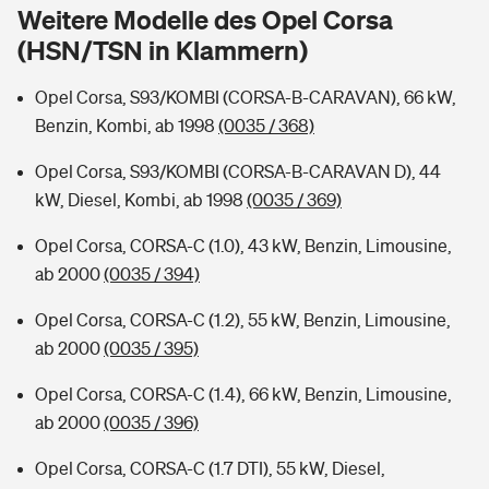
Sie haben Fragen?
Weitere Modelle des Opel Corsa
(HSN/TSN in Klammern)
Hochwasser-Check: Wie gefährdet ist Ihr Haus?
Private Cyberversicherung
Rentenrechner: Wie viel Geld bekomme ich im Alter?
Opel Corsa, S93/KOMBI (CORSA-B-CARAVAN), 66 kW,
Wer versichert was: Jetzt Versicherer finden
Musikinstrumentenversicherung
Benzin, Kombi, ab 1998
(0035 / 368)
Sie haben Fragen?
Zur Übersicht
Opel Corsa, S93/KOMBI (CORSA-B-CARAVAN D), 44
kW, Diesel, Kombi, ab 1998
(0035 / 369)
Tools
Opel Corsa, CORSA-C (1.0), 43 kW, Benzin, Limousine,
ab 2000
(0035 / 394)
Kinderunfall-Check: Mehr Sicherheit für deine Kids
Opel Corsa, CORSA-C (1.2), 55 kW, Benzin, Limousine,
ab 2000
(0035 / 395)
Typklassen: So ist Ihr Auto eingestuft
Opel Corsa, CORSA-C (1.4), 66 kW, Benzin, Limousine,
ab 2000
(0035 / 396)
Sie haben Fragen?
Opel Corsa, CORSA-C (1.7 DTI), 55 kW, Diesel,