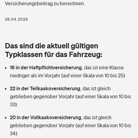
Versicherungsbeitrag zu berechnen.
Berufshaftpflichtversicherung
Rechts­schutz­ver­si­che­rung
Photovoltaik
Private Krankenversicherung
08.04.2026
Zur Übersicht
Fahrradversicherung
Wärmepumpen versichern
Zahnzusatzversicherung
Unfallversicherung
Tools
Das sind die aktuell gültigen
Glasversicherung
Dread-Disease-Versicherung
Typklassen für das Fahrzeug:
Kinderunfall­ver­si­che­rung
Rentenrechner: Wie viel Geld bekomme ich im Alter?
Vermieterrrechtsschutz
Tierkrankenversicherung
16 in der Haftpflichtversicherung
,
das ist eine Klasse
Kinderinvalidität
niedriger als im Vorjahr (auf einer Skala von 10 bis 25)
Wer versichert was: Jetzt Versicherer finden
Mietkautionsversicherung
Zur Übersicht
22 in der Teilkaskoversicherung
,
das ist gleich
Reiseversicherung
Sie haben Fragen?
Restkreditversicherung
geblieben gegenüber Vorjahr (auf einer Skala von 10 bis
Tools
33)
Hundehalter-Haftpflicht
Zur Übersicht
20 in der Vollkaskoversicherung
,
das ist gleich
Pferdehalter-Haftpflicht
Wer versichert was: Jetzt Versicherer finden
geblieben gegenüber Vorjahr (auf einer Skala von 10 bis
Tools
34)
Handyversicherung