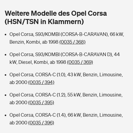
Sie haben Fragen?
Weitere Modelle des Opel Corsa
Hochwasser-Check: Wie gefährdet ist Ihr Haus?
Private Cyberversicherung
Rentenrechner: Wie viel Geld bekomme ich im Alter?
(HSN/TSN in Klammern)
Wer versichert was: Jetzt Versicherer finden
Musikinstrumentenversicherung
Opel Corsa, S93/KOMBI (CORSA-B-CARAVAN), 66 kW,
Benzin, Kombi, ab 1998
(0035 / 368)
Sie haben Fragen?
Zur Übersicht
Opel Corsa, S93/KOMBI (CORSA-B-CARAVAN D), 44
kW, Diesel, Kombi, ab 1998
(0035 / 369)
Tools
Opel Corsa, CORSA-C (1.0), 43 kW, Benzin, Limousine,
ab 2000
(0035 / 394)
Kinderunfall-Check: Mehr Sicherheit für deine Kids
Opel Corsa, CORSA-C (1.2), 55 kW, Benzin, Limousine,
Typklassen: So ist Ihr Auto eingestuft
ab 2000
(0035 / 395)
Opel Corsa, CORSA-C (1.4), 66 kW, Benzin, Limousine,
Sie haben Fragen?
ab 2000
(0035 / 396)