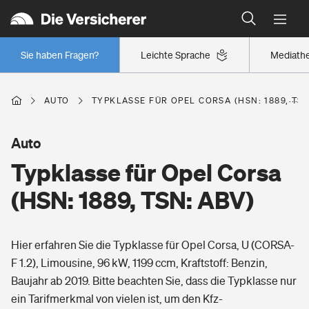
Typklassen: So ist Ihr Auto eingestuft
Wer versichert was: Jetzt Versicherer finden
Regionalklassen: So ist Ihre Region eingestuft
Sie haben Fragen?
Leichte Sprache
Mediath
Wer versichert was: Jetzt Versicherer finden
AUTO
TYPKLASSE FÜR OPEL CORSA (HSN: 1889, TSN
Beruf
Auto
Typklasse für Opel Corsa
Berufsunfähigkeitsversicherung
Wohnen
(HSN: 1889, TSN: ABV)
Erwerbsunfähigkeitsversicherung
Wohngebäudeversicherung
Hier erfahren Sie die Typklasse für Opel Corsa, U (CORSA-
Freizeit
Grundfähigkeitsversicherung
F 1.2), Limousine, 96 kW, 1199 ccm, Kraftstoff: Benzin,
Hausratversicherung
Baujahr ab 2019. Bitte beachten Sie, dass die Typklasse nur
Arbeitsrechtsschutz
Pri­vate Haft­pflicht­
ein Tarifmerkmal von vielen ist, um den Kfz-
Gesundheit
Elementarversicherung