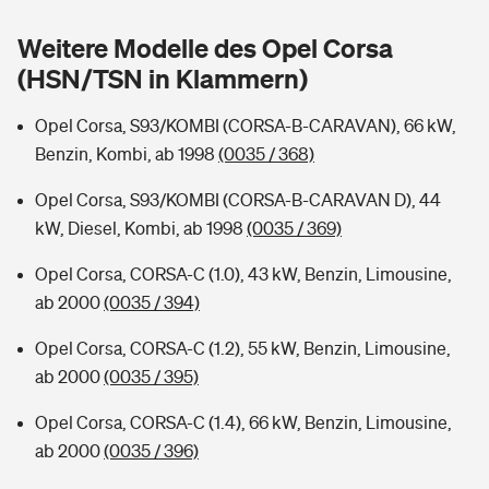
Sie haben Fragen?
Weitere Modelle des Opel Corsa
Hochwasser-Check: Wie gefährdet ist Ihr Haus?
Private Cyberversicherung
Rentenrechner: Wie viel Geld bekomme ich im Alter?
(HSN/TSN in Klammern)
Wer versichert was: Jetzt Versicherer finden
Musikinstrumentenversicherung
Opel Corsa, S93/KOMBI (CORSA-B-CARAVAN), 66 kW,
Benzin, Kombi, ab 1998
(0035 / 368)
Sie haben Fragen?
Zur Übersicht
Opel Corsa, S93/KOMBI (CORSA-B-CARAVAN D), 44
kW, Diesel, Kombi, ab 1998
(0035 / 369)
Tools
Opel Corsa, CORSA-C (1.0), 43 kW, Benzin, Limousine,
ab 2000
(0035 / 394)
Kinderunfall-Check: Mehr Sicherheit für deine Kids
Opel Corsa, CORSA-C (1.2), 55 kW, Benzin, Limousine,
Typklassen: So ist Ihr Auto eingestuft
ab 2000
(0035 / 395)
Opel Corsa, CORSA-C (1.4), 66 kW, Benzin, Limousine,
Sie haben Fragen?
ab 2000
(0035 / 396)