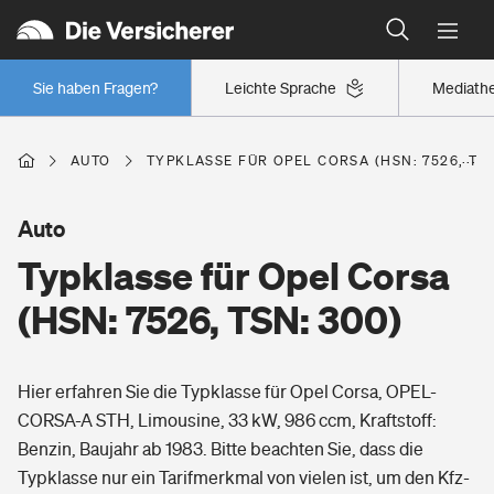
Typklassen: So ist Ihr Auto eingestuft
Wer versichert was: Jetzt Versicherer finden
Regionalklassen: So ist Ihre Region eingestuft
Sie haben Fragen?
Leichte Sprache
Mediath
Wer versichert was: Jetzt Versicherer finden
AUTO
TYPKLASSE FÜR OPEL CORSA (HSN: 7526, TSN
Beruf
Auto
Typklasse für Opel Corsa
Berufsunfähigkeitsversicherung
Wohnen
(HSN: 7526, TSN: 300)
Erwerbsunfähigkeitsversicherung
Wohngebäudeversicherung
Hier erfahren Sie die Typklasse für Opel Corsa, OPEL-
Freizeit
Grundfähigkeitsversicherung
CORSA-A STH, Limousine, 33 kW, 986 ccm, Kraftstoff:
Hausratversicherung
Benzin, Baujahr ab 1983. Bitte beachten Sie, dass die
Arbeitsrechtsschutz
Pri­vate Haft­pflicht­
Typklasse nur ein Tarifmerkmal von vielen ist, um den Kfz-
Gesundheit
Elementarversicherung