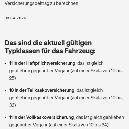
Versicherungsbeitrag zu berechnen.
Berufshaftpflichtversicherung
Rechts­schutz­ver­si­che­rung
Photovoltaik
Private Krankenversicherung
08.04.2026
Zur Übersicht
Fahrradversicherung
Wärmepumpen versichern
Zahnzusatzversicherung
Unfallversicherung
Tools
Das sind die aktuell gültigen
Glasversicherung
Dread-Disease-Versicherung
Typklassen für das Fahrzeug:
Kinderunfall­ver­si­che­rung
Rentenrechner: Wie viel Geld bekomme ich im Alter?
Vermieterrrechtsschutz
Tierkrankenversicherung
11 in der Haftpflichtversicherung
,
das ist gleich
Kinderinvalidität
geblieben gegenüber Vorjahr (auf einer Skala von 10 bis
Wer versichert was: Jetzt Versicherer finden
Mietkautionsversicherung
Zur Übersicht
25)
Reiseversicherung
Sie haben Fragen?
Restkreditversicherung
10 in der Teilkaskoversicherung
,
das ist gleich
Tools
geblieben gegenüber Vorjahr (auf einer Skala von 10 bis
Hundehalter-Haftpflicht
Zur Übersicht
33)
Pferdehalter-Haftpflicht
Wer versichert was: Jetzt Versicherer finden
11 in der Vollkaskoversicherung
,
das ist gleich geblieben
Tools
gegenüber Vorjahr (auf einer Skala von 10 bis 34)
Handyversicherung