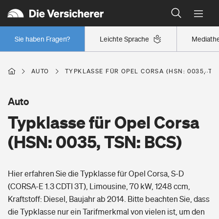
Typklassen: So ist Ihr Auto eingestuft
Wer versichert was: Jetzt Versicherer finden
Regionalklassen: So ist Ihre Region eingestuft
Sie haben Fragen?
Leichte Sprache
Mediath
Wer versichert was: Jetzt Versicherer finden
AUTO
TYPKLASSE FÜR OPEL CORSA (HSN: 0035, TSN
Beruf
Auto
Typklasse für Opel Corsa
Berufsunfähigkeitsversicherung
Wohnen
(HSN: 0035, TSN: BCS)
Erwerbsunfähigkeitsversicherung
Wohngebäudeversicherung
Hier erfahren Sie die Typklasse für Opel Corsa, S-D
Freizeit
Grundfähigkeitsversicherung
(CORSA-E 1.3 CDTI 3T), Limousine, 70 kW, 1248 ccm,
Hausratversicherung
Kraftstoff: Diesel, Baujahr ab 2014. Bitte beachten Sie, dass
Arbeitsrechtsschutz
Pri­vate Haft­pflicht­
die Typklasse nur ein Tarifmerkmal von vielen ist, um den
Gesundheit
Elementarversicherung