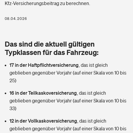
Kfz-Versicherungsbeitrag zu berechnen.
Berufshaftpflichtversicherung
Rechts­schutz­ver­si­che­rung
Photovoltaik
Private Krankenversicherung
08.04.2026
Zur Übersicht
Fahrradversicherung
Wärmepumpen versichern
Zahnzusatzversicherung
Unfallversicherung
Tools
Das sind die aktuell gültigen
Glasversicherung
Dread-Disease-Versicherung
Typklassen für das Fahrzeug:
Kinderunfall­ver­si­che­rung
Rentenrechner: Wie viel Geld bekomme ich im Alter?
Vermieterrrechtsschutz
Tierkrankenversicherung
17 in der Haftpflichtversicherung
,
das ist gleich
Kinderinvalidität
geblieben gegenüber Vorjahr (auf einer Skala von 10 bis
Wer versichert was: Jetzt Versicherer finden
Mietkautionsversicherung
Zur Übersicht
25)
Reiseversicherung
Sie haben Fragen?
Restkreditversicherung
16 in der Teilkaskoversicherung
,
das ist gleich
Tools
geblieben gegenüber Vorjahr (auf einer Skala von 10 bis
Hundehalter-Haftpflicht
Zur Übersicht
33)
Pferdehalter-Haftpflicht
Wer versichert was: Jetzt Versicherer finden
12 in der Vollkaskoversicherung
,
das ist gleich
Tools
geblieben gegenüber Vorjahr (auf einer Skala von 10 bis
Handyversicherung