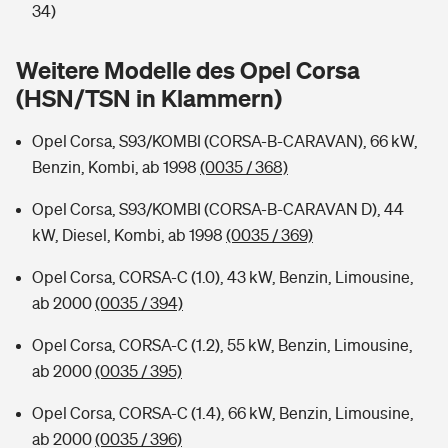
Sie haben Fragen?
34)
Hochwasser-Check: Wie gefährdet ist Ihr Haus?
Private Cyberversicherung
Rentenrechner: Wie viel Geld bekomme ich im Alter?
Weitere Modelle des Opel Corsa
(HSN/TSN in Klammern)
Wer versichert was: Jetzt Versicherer finden
Musikinstrumentenversicherung
Opel Corsa, S93/KOMBI (CORSA-B-CARAVAN), 66 kW,
Sie haben Fragen?
Zur Übersicht
Benzin, Kombi, ab 1998
(0035 / 368)
Opel Corsa, S93/KOMBI (CORSA-B-CARAVAN D), 44
Tools
kW, Diesel, Kombi, ab 1998
(0035 / 369)
Opel Corsa, CORSA-C (1.0), 43 kW, Benzin, Limousine,
Kinderunfall-Check: Mehr Sicherheit für deine Kids
ab 2000
(0035 / 394)
Typklassen: So ist Ihr Auto eingestuft
Opel Corsa, CORSA-C (1.2), 55 kW, Benzin, Limousine,
ab 2000
(0035 / 395)
Sie haben Fragen?
Opel Corsa, CORSA-C (1.4), 66 kW, Benzin, Limousine,
ab 2000
(0035 / 396)