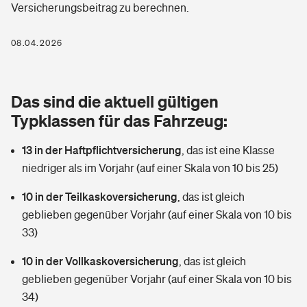
Versicherungsbeitrag zu berechnen.
Berufshaftpflichtversicherung
Rechts­schutz­ver­si­che­rung
Photovoltaik
Private Krankenversicherung
08.04.2026
Zur Übersicht
Fahrradversicherung
Wärmepumpen versichern
Zahnzusatzversicherung
Unfallversicherung
Tools
Das sind die aktuell gültigen
Glasversicherung
Dread-Disease-Versicherung
Typklassen für das Fahrzeug:
Kinderunfall­ver­si­che­rung
Rentenrechner: Wie viel Geld bekomme ich im Alter?
Vermieterrrechtsschutz
Tierkrankenversicherung
13 in der Haftpflichtversicherung
,
das ist eine Klasse
Kinderinvalidität
niedriger als im Vorjahr (auf einer Skala von 10 bis 25)
Wer versichert was: Jetzt Versicherer finden
Mietkautionsversicherung
Zur Übersicht
10 in der Teilkaskoversicherung
,
das ist gleich
Reiseversicherung
Sie haben Fragen?
Restkreditversicherung
geblieben gegenüber Vorjahr (auf einer Skala von 10 bis
Tools
33)
Hundehalter-Haftpflicht
Zur Übersicht
10 in der Vollkaskoversicherung
,
das ist gleich
Pferdehalter-Haftpflicht
Wer versichert was: Jetzt Versicherer finden
geblieben gegenüber Vorjahr (auf einer Skala von 10 bis
Tools
34)
Handyversicherung