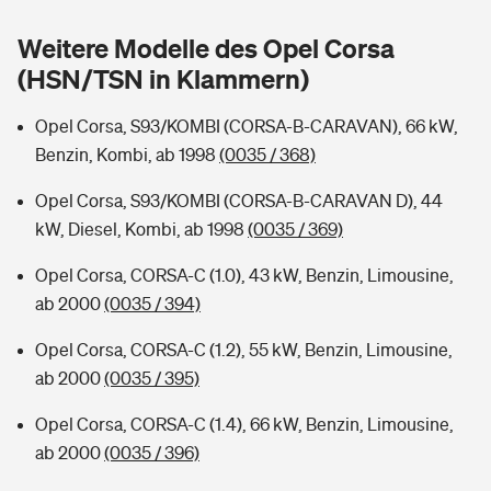
Sie haben Fragen?
Weitere Modelle des Opel Corsa
Hochwasser-Check: Wie gefährdet ist Ihr Haus?
Private Cyberversicherung
Rentenrechner: Wie viel Geld bekomme ich im Alter?
(HSN/TSN in Klammern)
Wer versichert was: Jetzt Versicherer finden
Musikinstrumentenversicherung
Opel Corsa, S93/KOMBI (CORSA-B-CARAVAN), 66 kW,
Benzin, Kombi, ab 1998
(0035 / 368)
Sie haben Fragen?
Zur Übersicht
Opel Corsa, S93/KOMBI (CORSA-B-CARAVAN D), 44
kW, Diesel, Kombi, ab 1998
(0035 / 369)
Tools
Opel Corsa, CORSA-C (1.0), 43 kW, Benzin, Limousine,
ab 2000
(0035 / 394)
Kinderunfall-Check: Mehr Sicherheit für deine Kids
Opel Corsa, CORSA-C (1.2), 55 kW, Benzin, Limousine,
Typklassen: So ist Ihr Auto eingestuft
ab 2000
(0035 / 395)
Opel Corsa, CORSA-C (1.4), 66 kW, Benzin, Limousine,
Sie haben Fragen?
ab 2000
(0035 / 396)