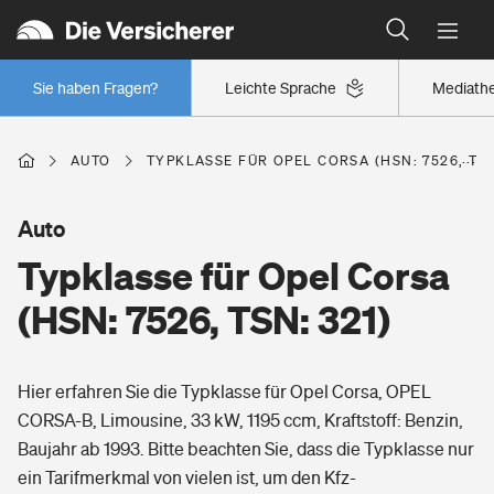
Typklassen: So ist Ihr Auto eingestuft
Wer versichert was: Jetzt Versicherer finden
Regionalklassen: So ist Ihre Region eingestuft
Sie haben Fragen?
Leichte Sprache
Mediath
Wer versichert was: Jetzt Versicherer finden
AUTO
TYPKLASSE FÜR OPEL CORSA (HSN: 7526, TSN
Beruf
Auto
Typklasse für Opel Corsa
Berufsunfähigkeitsversicherung
Wohnen
(HSN: 7526, TSN: 321)
Erwerbsunfähigkeitsversicherung
Wohngebäudeversicherung
Hier erfahren Sie die Typklasse für Opel Corsa, OPEL
Freizeit
Grundfähigkeitsversicherung
CORSA-B, Limousine, 33 kW, 1195 ccm, Kraftstoff: Benzin,
Hausratversicherung
Baujahr ab 1993. Bitte beachten Sie, dass die Typklasse nur
Arbeitsrechtsschutz
Pri­vate Haft­pflicht­
ein Tarifmerkmal von vielen ist, um den Kfz-
Gesundheit
Elementarversicherung