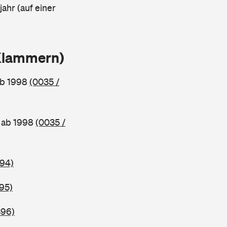
ahr (auf einer
 Klammern)
ab 1998
(0035 /
 ab 1998
(0035 /
394)
95)
396)