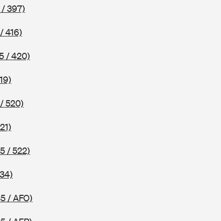
 / 397)
/ 416)
5 / 420)
19)
/ 520)
21)
5 / 522)
534)
5 / AFO)