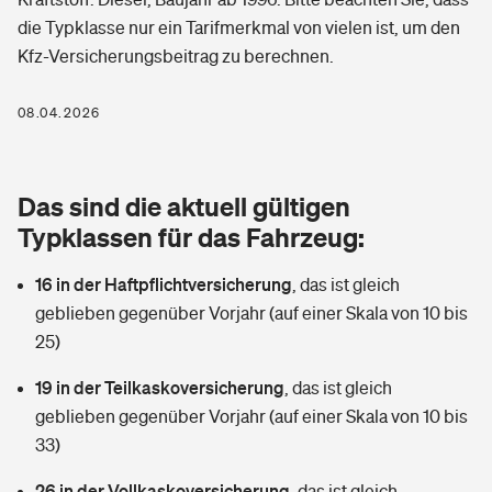
Berufshaftpflichtversicherung
die Typklasse nur ein Tarifmerkmal von vielen ist, um den
Rechts­schutz­ver­si­che­rung
Kfz-Versicherungsbeitrag zu berechnen.
Photovoltaik
Private Krankenversicherung
Zur Übersicht
Fahrradversicherung
Wärmepumpen versichern
08.04.2026
Zahnzusatzversicherung
Unfallversicherung
Tools
Glasversicherung
Dread-Disease-Versicherung
Das sind die aktuell gültigen
Kinderunfall­ver­si­che­rung
Rentenrechner: Wie viel Geld bekomme ich im Alter?
Vermieterrrechtsschutz
Typklassen für das Fahrzeug:
Tierkrankenversicherung
Kinderinvalidität
16 in der Haftpflichtversicherung
,
das ist gleich
Wer versichert was: Jetzt Versicherer finden
Mietkautionsversicherung
Zur Übersicht
geblieben gegenüber Vorjahr (auf einer Skala von 10 bis
Reiseversicherung
25)
Sie haben Fragen?
Restkreditversicherung
Tools
Hundehalter-Haftpflicht
19 in der Teilkaskoversicherung
,
das ist gleich
Zur Übersicht
geblieben gegenüber Vorjahr (auf einer Skala von 10 bis
Pferdehalter-Haftpflicht
Wer versichert was: Jetzt Versicherer finden
33)
Tools
26 in der Vollkaskoversicherung
Handyversicherung
,
das ist gleich