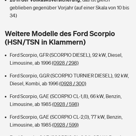
Sie haben Fragen?
geblieben gegenüber Vorjahr (auf einer Skala von 10 bis
Hochwasser-Check: Wie gefährdet ist Ihr Haus?
Private Cyberversicherung
34)
Rentenrechner: Wie viel Geld bekomme ich im Alter?
Wer versichert was: Jetzt Versicherer finden
Musikinstrumentenversicherung
Weitere Modelle des Ford Scorpio
(HSN/TSN in Klammern)
Sie haben Fragen?
Zur Übersicht
Ford Scorpio, GFR (SCORPIO DIESEL), 92 kW, Diesel,
Limousine, ab 1996
(0928 / 298)
Tools
Ford Scorpio, GGR (SCORPIO TURNIER DIESEL), 92 kW,
Diesel, Kombi, ab 1996
(0928 / 300)
Kinderunfall-Check: Mehr Sicherheit für deine Kids
Ford Scorpio, GAE (SCORPIO CL-1,8), 66 kW, Benzin,
Typklassen: So ist Ihr Auto eingestuft
Limousine, ab 1985
(0928 / 598)
Ford Scorpio, GAE (SCORPIO CL-2,0), 77 kW, Benzin,
Sie haben Fragen?
Limousine, ab 1985
(0928 / 599)