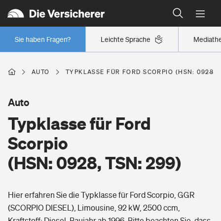
Typklassen: So ist Ihr Auto eingestuft
Wer versichert was: Jetzt Versicherer finden
Regionalklassen: So ist Ihre Region eingestuft
Sie haben Fragen?
Leichte Sprache
Mediath
Wer versichert was: Jetzt Versicherer finden
AUTO
TYPKLASSE FÜR FORD SCORPIO (HSN: 0928, T
Beruf
Auto
Typklasse für Ford
Berufsunfähigkeitsversicherung
Wohnen
Scorpio
Erwerbsunfähigkeitsversicherung
(HSN: 0928, TSN: 299)
Wohngebäudeversicherung
Freizeit
Grundfähigkeitsversicherung
Hier erfahren Sie die Typklasse für Ford Scorpio, GGR
Hausratversicherung
Arbeitsrechtsschutz
(SCORPIO DIESEL), Limousine, 92 kW, 2500 ccm,
Pri­vate Haft­pflicht­
Gesundheit
Kraftstoff: Diesel, Baujahr ab 1996. Bitte beachten Sie, dass
Elementarversicherung