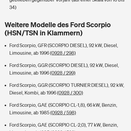
Sie haben Fragen?
34)
Hochwasser-Check: Wie gefährdet ist Ihr Haus?
Private Cyberversicherung
Rentenrechner: Wie viel Geld bekomme ich im Alter?
Weitere Modelle des Ford Scorpio
Wer versichert was: Jetzt Versicherer finden
Musikinstrumentenversicherung
(HSN/TSN in Klammern)
Sie haben Fragen?
Zur Übersicht
Ford Scorpio, GFR (SCORPIO DIESEL), 92 kW, Diesel,
Limousine, ab 1996
(0928 / 298)
Tools
Ford Scorpio, GGR (SCORPIO DIESEL), 92 kW, Diesel,
Limousine, ab 1996
(0928 / 299)
Kinderunfall-Check: Mehr Sicherheit für deine Kids
Ford Scorpio, GGR (SCORPIO TURNIER DIESEL), 92 kW,
Diesel, Kombi, ab 1996
(0928 / 300)
Typklassen: So ist Ihr Auto eingestuft
Ford Scorpio, GAE (SCORPIO CL-1,8), 66 kW, Benzin,
Limousine, ab 1985
(0928 / 598)
Sie haben Fragen?
Ford Scorpio, GAE (SCORPIO CL-2,0), 77 kW, Benzin,