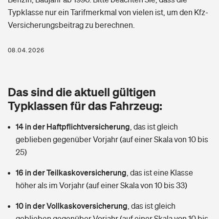
Berufshaftpflichtversicherung
Typklasse nur ein Tarifmerkmal von vielen ist, um den Kfz-
Rechts­schutz­ver­si­che­rung
Versicherungsbeitrag zu berechnen.
Photovoltaik
Private Krankenversicherung
Zur Übersicht
Fahrradversicherung
Wärmepumpen versichern
08.04.2026
Zahnzusatzversicherung
Unfallversicherung
Tools
Glasversicherung
Dread-Disease-Versicherung
Das sind die aktuell gültigen
Kinderunfall­ver­si­che­rung
Rentenrechner: Wie viel Geld bekomme ich im Alter?
Vermieterrrechtsschutz
Typklassen für das Fahrzeug:
Tierkrankenversicherung
Kinderinvalidität
14 in der Haftpflichtversicherung
,
das ist gleich
Wer versichert was: Jetzt Versicherer finden
Mietkautionsversicherung
Zur Übersicht
geblieben gegenüber Vorjahr (auf einer Skala von 10 bis
Reiseversicherung
25)
Sie haben Fragen?
Restkreditversicherung
Tools
Hundehalter-Haftpflicht
16 in der Teilkaskoversicherung
,
das ist eine Klasse
Zur Übersicht
höher als im Vorjahr (auf einer Skala von 10 bis 33)
Pferdehalter-Haftpflicht
Wer versichert was: Jetzt Versicherer finden
10 in der Vollkaskoversicherung
,
das ist gleich
Tools
Handyversicherung
geblieben gegenüber Vorjahr (auf einer Skala von 10 bis