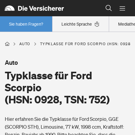
Typklassen: So ist Ihr Auto eingestuft
Wer versichert was: Jetzt Versicherer finden
Regionalklassen: So ist Ihre Region eingestuft
Sie haben Fragen?
Leichte Sprache
Mediath
Wer versichert was: Jetzt Versicherer finden
AUTO
TYPKLASSE FÜR FORD SCORPIO (HSN: 0928, T
Beruf
Auto
Typklasse für Ford
Berufsunfähigkeitsversicherung
Wohnen
Scorpio
Erwerbsunfähigkeitsversicherung
(HSN: 0928, TSN: 752)
Wohngebäudeversicherung
Freizeit
Grundfähigkeitsversicherung
Hier erfahren Sie die Typklasse für Ford Scorpio, GGE
Hausratversicherung
Arbeitsrechtsschutz
(SCORPIO STH), Limousine, 77 kW, 1998 ccm, Kraftstoff:
Pri­vate Haft­pflicht­
Gesundheit
Benzin, Baujahr ab 1990. Bitte beachten Sie, dass die
Elementarversicherung