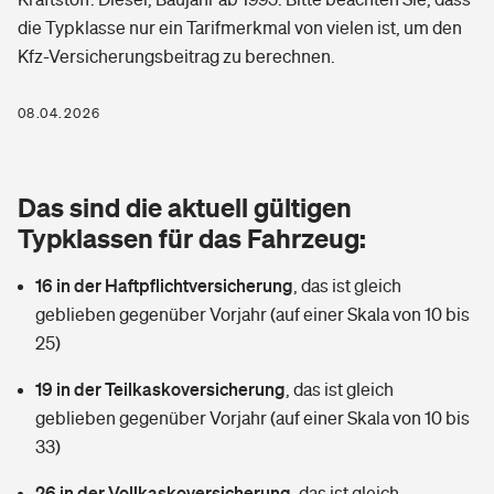
Berufshaftpflichtversicherung
die Typklasse nur ein Tarifmerkmal von vielen ist, um den
Rechts­schutz­ver­si­che­rung
Kfz-Versicherungsbeitrag zu berechnen.
Photovoltaik
Private Krankenversicherung
Zur Übersicht
Fahrradversicherung
Wärmepumpen versichern
08.04.2026
Zahnzusatzversicherung
Unfallversicherung
Tools
Glasversicherung
Dread-Disease-Versicherung
Das sind die aktuell gültigen
Kinderunfall­ver­si­che­rung
Rentenrechner: Wie viel Geld bekomme ich im Alter?
Vermieterrrechtsschutz
Typklassen für das Fahrzeug:
Tierkrankenversicherung
Kinderinvalidität
16 in der Haftpflichtversicherung
,
das ist gleich
Wer versichert was: Jetzt Versicherer finden
Mietkautionsversicherung
Zur Übersicht
geblieben gegenüber Vorjahr (auf einer Skala von 10 bis
Reiseversicherung
25)
Sie haben Fragen?
Restkreditversicherung
Tools
Hundehalter-Haftpflicht
19 in der Teilkaskoversicherung
,
das ist gleich
Zur Übersicht
geblieben gegenüber Vorjahr (auf einer Skala von 10 bis
Pferdehalter-Haftpflicht
Wer versichert was: Jetzt Versicherer finden
33)
Tools
26 in der Vollkaskoversicherung
Handyversicherung
,
das ist gleich