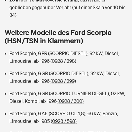
Sie haben Fragen?
geblieben gegenüber Vorjahr (auf einer Skala von 10 bis
Hochwasser-Check: Wie gefährdet ist Ihr Haus?
Private Cyberversicherung
34)
Rentenrechner: Wie viel Geld bekomme ich im Alter?
Wer versichert was: Jetzt Versicherer finden
Musikinstrumentenversicherung
Weitere Modelle des Ford Scorpio
(HSN/TSN in Klammern)
Sie haben Fragen?
Zur Übersicht
Ford Scorpio, GFR (SCORPIO DIESEL), 92 kW, Diesel,
Limousine, ab 1996
(0928 / 298)
Tools
Ford Scorpio, GGR (SCORPIO DIESEL), 92 kW, Diesel,
Limousine, ab 1996
(0928 / 299)
Kinderunfall-Check: Mehr Sicherheit für deine Kids
Ford Scorpio, GGR (SCORPIO TURNIER DIESEL), 92 kW,
Typklassen: So ist Ihr Auto eingestuft
Diesel, Kombi, ab 1996
(0928 / 300)
Ford Scorpio, GAE (SCORPIO CL-1,8), 66 kW, Benzin,
Sie haben Fragen?
Limousine, ab 1985
(0928 / 598)