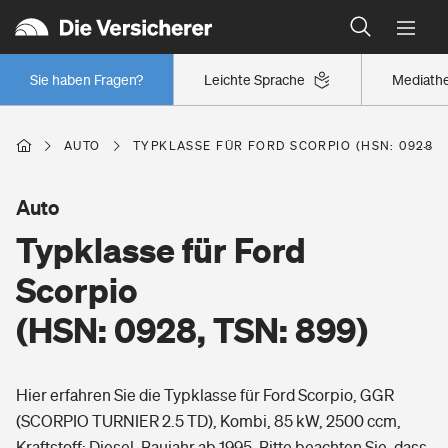
Typklassen: So ist Ihr Auto eingestuft
Wer versichert was: Jetzt Versicherer finden
Regionalklassen: So ist Ihre Region eingestuft
Sie haben Fragen?
Leichte Sprache
Mediath
Wer versichert was: Jetzt Versicherer finden
AUTO
TYPKLASSE FÜR FORD SCORPIO (HSN: 0928, T
Beruf
Auto
Typklasse für Ford
Berufsunfähigkeitsversicherung
Wohnen
Scorpio
Erwerbsunfähigkeitsversicherung
(HSN: 0928, TSN: 899)
Wohngebäudeversicherung
Freizeit
Grundfähigkeitsversicherung
Hier erfahren Sie die Typklasse für Ford Scorpio, GGR
Hausratversicherung
Arbeitsrechtsschutz
(SCORPIO TURNIER 2.5 TD), Kombi, 85 kW, 2500 ccm,
Pri­vate Haft­pflicht­
Gesundheit
Kraftstoff: Diesel, Baujahr ab 1995. Bitte beachten Sie, dass
Elementarversicherung