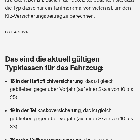
Berufshaftpflichtversicherung
die Typklasse nur ein Tarifmerkmal von vielen ist, um den
Rechts­schutz­ver­si­che­rung
Kfz-Versicherungsbeitrag zu berechnen.
Photovoltaik
Private Krankenversicherung
Zur Übersicht
Fahrradversicherung
Wärmepumpen versichern
08.04.2026
Zahnzusatzversicherung
Unfallversicherung
Tools
Glasversicherung
Dread-Disease-Versicherung
Das sind die aktuell gültigen
Kinderunfall­ver­si­che­rung
Rentenrechner: Wie viel Geld bekomme ich im Alter?
Vermieterrrechtsschutz
Typklassen für das Fahrzeug:
Tierkrankenversicherung
Kinderinvalidität
16 in der Haftpflichtversicherung
,
das ist gleich
Wer versichert was: Jetzt Versicherer finden
Mietkautionsversicherung
Zur Übersicht
geblieben gegenüber Vorjahr (auf einer Skala von 10 bis
Reiseversicherung
25)
Sie haben Fragen?
Restkreditversicherung
Tools
Hundehalter-Haftpflicht
19 in der Teilkaskoversicherung
,
das ist gleich
Zur Übersicht
geblieben gegenüber Vorjahr (auf einer Skala von 10 bis
Pferdehalter-Haftpflicht
Wer versichert was: Jetzt Versicherer finden
33)
Tools
16 in der Vollkaskoversicherung
Handyversicherung
,
das ist gleich