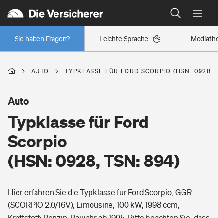
Typklassen: So ist Ihr Auto eingestuft
Wer versichert was: Jetzt Versicherer finden
Regionalklassen: So ist Ihre Region eingestuft
Sie haben Fragen?
Leichte Sprache
Mediath
Wer versichert was: Jetzt Versicherer finden
AUTO
TYPKLASSE FÜR FORD SCORPIO (HSN: 0928, T
Beruf
Auto
Typklasse für Ford
Berufsunfähigkeitsversicherung
Wohnen
Scorpio
Erwerbsunfähigkeitsversicherung
(HSN: 0928, TSN: 894)
Wohngebäudeversicherung
Freizeit
Grundfähigkeitsversicherung
Hier erfahren Sie die Typklasse für Ford Scorpio, GGR
Hausratversicherung
Arbeitsrechtsschutz
(SCORPIO 2.0/16V), Limousine, 100 kW, 1998 ccm,
Pri­vate Haft­pflicht­
Gesundheit
Kraftstoff: Benzin, Baujahr ab 1995. Bitte beachten Sie, dass
Elementarversicherung