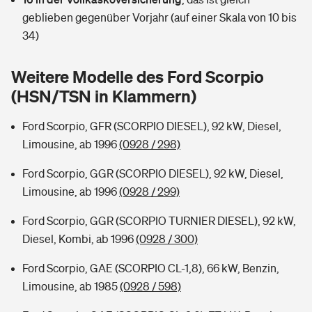
Sie haben Fragen?
geblieben gegenüber Vorjahr (auf einer Skala von 10 bis
Hochwasser-Check: Wie gefährdet ist Ihr Haus?
Private Cyberversicherung
34)
Rentenrechner: Wie viel Geld bekomme ich im Alter?
Wer versichert was: Jetzt Versicherer finden
Musikinstrumentenversicherung
Weitere Modelle des Ford Scorpio
(HSN/TSN in Klammern)
Sie haben Fragen?
Zur Übersicht
Ford Scorpio, GFR (SCORPIO DIESEL), 92 kW, Diesel,
Limousine, ab 1996
(0928 / 298)
Tools
Ford Scorpio, GGR (SCORPIO DIESEL), 92 kW, Diesel,
Limousine, ab 1996
(0928 / 299)
Kinderunfall-Check: Mehr Sicherheit für deine Kids
Ford Scorpio, GGR (SCORPIO TURNIER DIESEL), 92 kW,
Typklassen: So ist Ihr Auto eingestuft
Diesel, Kombi, ab 1996
(0928 / 300)
Ford Scorpio, GAE (SCORPIO CL-1,8), 66 kW, Benzin,
Sie haben Fragen?
Limousine, ab 1985
(0928 / 598)