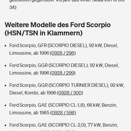
Sie haben Fragen?
34)
Hochwasser-Check: Wie gefährdet ist Ihr Haus?
Private Cyberversicherung
Rentenrechner: Wie viel Geld bekomme ich im Alter?
Weitere Modelle des Ford Scorpio
Wer versichert was: Jetzt Versicherer finden
Musikinstrumentenversicherung
(HSN/TSN in Klammern)
Sie haben Fragen?
Zur Übersicht
Ford Scorpio, GFR (SCORPIO DIESEL), 92 kW, Diesel,
Limousine, ab 1996
(0928 / 298)
Tools
Ford Scorpio, GGR (SCORPIO DIESEL), 92 kW, Diesel,
Limousine, ab 1996
(0928 / 299)
Kinderunfall-Check: Mehr Sicherheit für deine Kids
Ford Scorpio, GGR (SCORPIO TURNIER DIESEL), 92 kW,
Diesel, Kombi, ab 1996
(0928 / 300)
Typklassen: So ist Ihr Auto eingestuft
Ford Scorpio, GAE (SCORPIO CL-1,8), 66 kW, Benzin,
Limousine, ab 1985
(0928 / 598)
Sie haben Fragen?
Ford Scorpio, GAE (SCORPIO CL-2,0), 77 kW, Benzin,