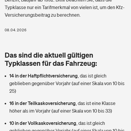
Berufshaftpflichtversicherung
Typklasse nur ein Tarifmerkmal von vielen ist, um den Kfz-
Rechts­schutz­ver­si­che­rung
Versicherungsbeitrag zu berechnen.
Photovoltaik
Private Krankenversicherung
Zur Übersicht
Fahrradversicherung
Wärmepumpen versichern
08.04.2026
Zahnzusatzversicherung
Unfallversicherung
Tools
Glasversicherung
Dread-Disease-Versicherung
Das sind die aktuell gültigen
Kinderunfall­ver­si­che­rung
Rentenrechner: Wie viel Geld bekomme ich im Alter?
Vermieterrrechtsschutz
Typklassen für das Fahrzeug:
Tierkrankenversicherung
Kinderinvalidität
14 in der Haftpflichtversicherung
,
das ist gleich
Wer versichert was: Jetzt Versicherer finden
Mietkautionsversicherung
Zur Übersicht
geblieben gegenüber Vorjahr (auf einer Skala von 10 bis
Reiseversicherung
25)
Sie haben Fragen?
Restkreditversicherung
Tools
Hundehalter-Haftpflicht
16 in der Teilkaskoversicherung
,
das ist eine Klasse
Zur Übersicht
höher als im Vorjahr (auf einer Skala von 10 bis 33)
Pferdehalter-Haftpflicht
Wer versichert was: Jetzt Versicherer finden
10 in der Vollkaskoversicherung
,
das ist gleich
Tools
Handyversicherung
geblieben gegenüber Vorjahr (auf einer Skala von 10 bis