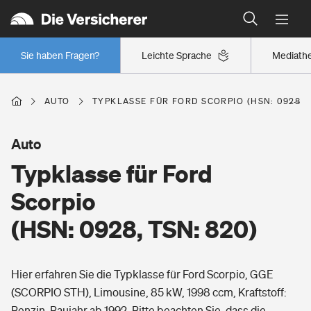
Typklassen: So ist Ihr Auto eingestuft
Wer versichert was: Jetzt Versicherer finden
Regionalklassen: So ist Ihre Region eingestuft
Sie haben Fragen?
Leichte Sprache
Mediath
Wer versichert was: Jetzt Versicherer finden
AUTO
TYPKLASSE FÜR FORD SCORPIO (HSN: 0928, T
Beruf
Auto
Typklasse für Ford
Berufsunfähigkeitsversicherung
Wohnen
Scorpio
Erwerbsunfähigkeitsversicherung
(HSN: 0928, TSN: 820)
Wohngebäudeversicherung
Freizeit
Grundfähigkeitsversicherung
Hier erfahren Sie die Typklasse für Ford Scorpio, GGE
Hausratversicherung
Arbeitsrechtsschutz
(SCORPIO STH), Limousine, 85 kW, 1998 ccm, Kraftstoff:
Pri­vate Haft­pflicht­
Gesundheit
Benzin, Baujahr ab 1992. Bitte beachten Sie, dass die
Elementarversicherung