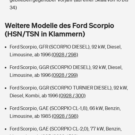
Sie haben Fragen?
34)
Hochwasser-Check: Wie gefährdet ist Ihr Haus?
Private Cyberversicherung
Rentenrechner: Wie viel Geld bekomme ich im Alter?
Weitere Modelle des Ford Scorpio
Wer versichert was: Jetzt Versicherer finden
Musikinstrumentenversicherung
(HSN/TSN in Klammern)
Sie haben Fragen?
Zur Übersicht
Ford Scorpio, GFR (SCORPIO DIESEL), 92 kW, Diesel,
Limousine, ab 1996
(0928 / 298)
Tools
Ford Scorpio, GGR (SCORPIO DIESEL), 92 kW, Diesel,
Limousine, ab 1996
(0928 / 299)
Kinderunfall-Check: Mehr Sicherheit für deine Kids
Ford Scorpio, GGR (SCORPIO TURNIER DIESEL), 92 kW,
Diesel, Kombi, ab 1996
(0928 / 300)
Typklassen: So ist Ihr Auto eingestuft
Ford Scorpio, GAE (SCORPIO CL-1,8), 66 kW, Benzin,
Limousine, ab 1985
(0928 / 598)
Sie haben Fragen?
Ford Scorpio, GAE (SCORPIO CL-2,0), 77 kW, Benzin,