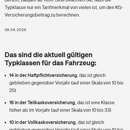
Berufshaftpflichtversicherung
Typklasse nur ein Tarifmerkmal von vielen ist, um den Kfz-
Rechts­schutz­ver­si­che­rung
Versicherungsbeitrag zu berechnen.
Photovoltaik
Private Krankenversicherung
Zur Übersicht
Fahrradversicherung
Wärmepumpen versichern
08.04.2026
Zahnzusatzversicherung
Unfallversicherung
Tools
Glasversicherung
Dread-Disease-Versicherung
Das sind die aktuell gültigen
Kinderunfall­ver­si­che­rung
Rentenrechner: Wie viel Geld bekomme ich im Alter?
Vermieterrrechtsschutz
Typklassen für das Fahrzeug:
Tierkrankenversicherung
Kinderinvalidität
14 in der Haftpflichtversicherung
,
das ist gleich
Wer versichert was: Jetzt Versicherer finden
Mietkautionsversicherung
Zur Übersicht
geblieben gegenüber Vorjahr (auf einer Skala von 10 bis
Reiseversicherung
25)
Sie haben Fragen?
Restkreditversicherung
Tools
Hundehalter-Haftpflicht
16 in der Teilkaskoversicherung
,
das ist eine Klasse
Zur Übersicht
höher als im Vorjahr (auf einer Skala von 10 bis 33)
Pferdehalter-Haftpflicht
Wer versichert was: Jetzt Versicherer finden
10 in der Vollkaskoversicherung
,
das ist gleich
Tools
Handyversicherung
geblieben gegenüber Vorjahr (auf einer Skala von 10 bis