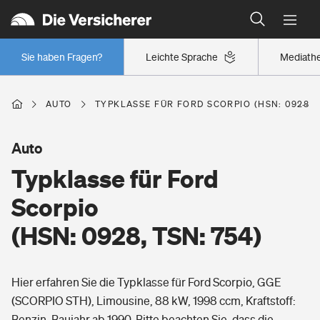
Typklassen: So ist Ihr Auto eingestuft
Wer versichert was: Jetzt Versicherer finden
Regionalklassen: So ist Ihre Region eingestuft
Sie haben Fragen?
Leichte Sprache
Mediath
Wer versichert was: Jetzt Versicherer finden
AUTO
TYPKLASSE FÜR FORD SCORPIO (HSN: 0928, T
Beruf
Auto
Typklasse für Ford
Berufsunfähigkeitsversicherung
Wohnen
Scorpio
Erwerbsunfähigkeitsversicherung
(HSN: 0928, TSN: 754)
Wohngebäudeversicherung
Freizeit
Grundfähigkeitsversicherung
Hier erfahren Sie die Typklasse für Ford Scorpio, GGE
Hausratversicherung
Arbeitsrechtsschutz
(SCORPIO STH), Limousine, 88 kW, 1998 ccm, Kraftstoff:
Pri­vate Haft­pflicht­
Gesundheit
Benzin, Baujahr ab 1990. Bitte beachten Sie, dass die
Elementarversicherung