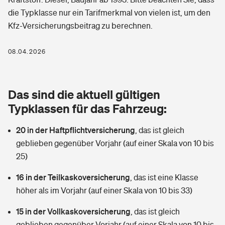
Berufshaftpflichtversicherung
die Typklasse nur ein Tarifmerkmal von vielen ist, um den
Rechts­schutz­ver­si­che­rung
Kfz-Versicherungsbeitrag zu berechnen.
Photovoltaik
Private Krankenversicherung
Zur Übersicht
Fahrradversicherung
Wärmepumpen versichern
08.04.2026
Zahnzusatzversicherung
Unfallversicherung
Tools
Glasversicherung
Dread-Disease-Versicherung
Das sind die aktuell gültigen
Kinderunfall­ver­si­che­rung
Rentenrechner: Wie viel Geld bekomme ich im Alter?
Vermieterrrechtsschutz
Typklassen für das Fahrzeug:
Tierkrankenversicherung
Kinderinvalidität
20 in der Haftpflichtversicherung
,
das ist gleich
Wer versichert was: Jetzt Versicherer finden
Mietkautionsversicherung
Zur Übersicht
geblieben gegenüber Vorjahr (auf einer Skala von 10 bis
Reiseversicherung
25)
Sie haben Fragen?
Restkreditversicherung
Tools
Hundehalter-Haftpflicht
16 in der Teilkaskoversicherung
,
das ist eine Klasse
Zur Übersicht
höher als im Vorjahr (auf einer Skala von 10 bis 33)
Pferdehalter-Haftpflicht
Wer versichert was: Jetzt Versicherer finden
15 in der Vollkaskoversicherung
,
das ist gleich
Tools
Handyversicherung
geblieben gegenüber Vorjahr (auf einer Skala von 10 bis