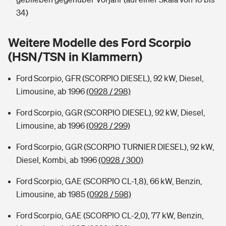
Sie haben Fragen?
34)
Hochwasser-Check: Wie gefährdet ist Ihr Haus?
Private Cyberversicherung
Rentenrechner: Wie viel Geld bekomme ich im Alter?
Weitere Modelle des Ford Scorpio
Wer versichert was: Jetzt Versicherer finden
Musikinstrumentenversicherung
(HSN/TSN in Klammern)
Sie haben Fragen?
Zur Übersicht
Ford Scorpio, GFR (SCORPIO DIESEL), 92 kW, Diesel,
Limousine, ab 1996
(0928 / 298)
Tools
Ford Scorpio, GGR (SCORPIO DIESEL), 92 kW, Diesel,
Limousine, ab 1996
(0928 / 299)
Kinderunfall-Check: Mehr Sicherheit für deine Kids
Ford Scorpio, GGR (SCORPIO TURNIER DIESEL), 92 kW,
Diesel, Kombi, ab 1996
(0928 / 300)
Typklassen: So ist Ihr Auto eingestuft
Ford Scorpio, GAE (SCORPIO CL-1,8), 66 kW, Benzin,
Limousine, ab 1985
(0928 / 598)
Sie haben Fragen?
Ford Scorpio, GAE (SCORPIO CL-2,0), 77 kW, Benzin,