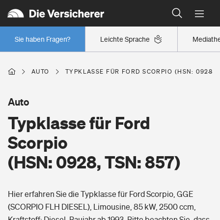
Typklassen: So ist Ihr Auto eingestuft
Wer versichert was: Jetzt Versicherer finden
Regionalklassen: So ist Ihre Region eingestuft
Sie haben Fragen?
Leichte Sprache
Mediath
Wer versichert was: Jetzt Versicherer finden
AUTO
TYPKLASSE FÜR FORD SCORPIO (HSN: 0928, T
Beruf
Auto
Typklasse für Ford
Berufsunfähigkeitsversicherung
Wohnen
Scorpio
Erwerbsunfähigkeitsversicherung
(HSN: 0928, TSN: 857)
Wohngebäudeversicherung
Freizeit
Grundfähigkeitsversicherung
Hier erfahren Sie die Typklasse für Ford Scorpio, GGE
Hausratversicherung
Arbeitsrechtsschutz
(SCORPIO FLH DIESEL), Limousine, 85 kW, 2500 ccm,
Pri­vate Haft­pflicht­
Gesundheit
Kraftstoff: Diesel, Baujahr ab 1993. Bitte beachten Sie, dass
Elementarversicherung