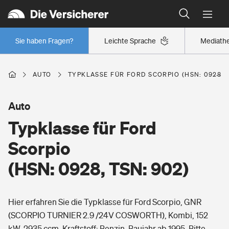
Typklassen: So ist Ihr Auto eingestuft
Wer versichert was: Jetzt Versicherer finden
Regionalklassen: So ist Ihre Region eingestuft
Sie haben Fragen?
Leichte Sprache
Mediath
Wer versichert was: Jetzt Versicherer finden
AUTO
TYPKLASSE FÜR FORD SCORPIO (HSN: 0928, T
Beruf
Auto
Typklasse für Ford
Berufsunfähigkeitsversicherung
Wohnen
Scorpio
Erwerbsunfähigkeitsversicherung
(HSN: 0928, TSN: 902)
Wohngebäudeversicherung
Freizeit
Grundfähigkeitsversicherung
Hier erfahren Sie die Typklasse für Ford Scorpio, GNR
Hausratversicherung
Arbeitsrechtsschutz
(SCORPIO TURNIER 2.9 /24V COSWORTH), Kombi, 152
Pri­vate Haft­pflicht­
Gesundheit
kW, 2935 ccm, Kraftstoff: Benzin, Baujahr ab 1995. Bitte
Elementarversicherung