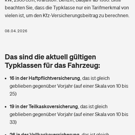
Berufshaftpflichtversicherung
beachten Sie, dass die Typklasse nur ein Tarifmerkmal von
Rechts­schutz­ver­si­che­rung
vielen ist, um den Kfz-Versicherungsbeitrag zu berechnen.
Photovoltaik
Private Krankenversicherung
Zur Übersicht
Fahrradversicherung
Wärmepumpen versichern
08.04.2026
Zahnzusatzversicherung
Unfallversicherung
Tools
Glasversicherung
Dread-Disease-Versicherung
Das sind die aktuell gültigen
Kinderunfall­ver­si­che­rung
Rentenrechner: Wie viel Geld bekomme ich im Alter?
Vermieterrrechtsschutz
Typklassen für das Fahrzeug:
Tierkrankenversicherung
Kinderinvalidität
16 in der Haftpflichtversicherung
,
das ist gleich
Wer versichert was: Jetzt Versicherer finden
Mietkautionsversicherung
Zur Übersicht
geblieben gegenüber Vorjahr (auf einer Skala von 10 bis
Reiseversicherung
25)
Sie haben Fragen?
Restkreditversicherung
Tools
Hundehalter-Haftpflicht
19 in der Teilkaskoversicherung
,
das ist gleich
Zur Übersicht
geblieben gegenüber Vorjahr (auf einer Skala von 10 bis
Pferdehalter-Haftpflicht
Wer versichert was: Jetzt Versicherer finden
33)
Tools
26 in der Vollkaskoversicherung
Handyversicherung
,
das ist gleich