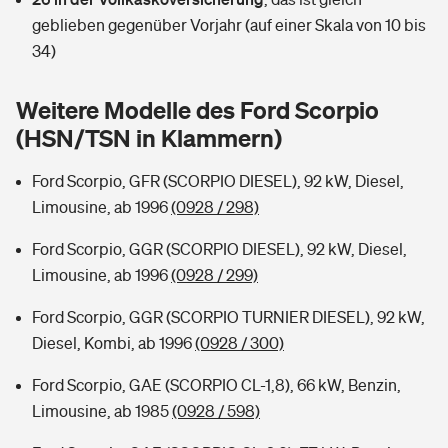
Sie haben Fragen?
geblieben gegenüber Vorjahr (auf einer Skala von 10 bis
Hochwasser-Check: Wie gefährdet ist Ihr Haus?
Private Cyberversicherung
34)
Rentenrechner: Wie viel Geld bekomme ich im Alter?
Wer versichert was: Jetzt Versicherer finden
Musikinstrumentenversicherung
Weitere Modelle des Ford Scorpio
(HSN/TSN in Klammern)
Sie haben Fragen?
Zur Übersicht
Ford Scorpio, GFR (SCORPIO DIESEL), 92 kW, Diesel,
Limousine, ab 1996
(0928 / 298)
Tools
Ford Scorpio, GGR (SCORPIO DIESEL), 92 kW, Diesel,
Limousine, ab 1996
(0928 / 299)
Kinderunfall-Check: Mehr Sicherheit für deine Kids
Ford Scorpio, GGR (SCORPIO TURNIER DIESEL), 92 kW,
Typklassen: So ist Ihr Auto eingestuft
Diesel, Kombi, ab 1996
(0928 / 300)
Ford Scorpio, GAE (SCORPIO CL-1,8), 66 kW, Benzin,
Sie haben Fragen?
Limousine, ab 1985
(0928 / 598)