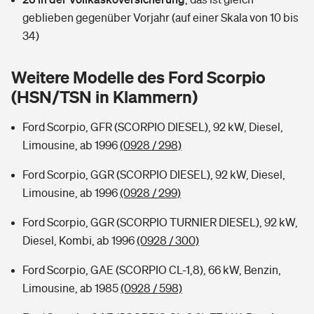
Sie haben Fragen?
geblieben gegenüber Vorjahr (auf einer Skala von 10 bis
Hochwasser-Check: Wie gefährdet ist Ihr Haus?
Private Cyberversicherung
34)
Rentenrechner: Wie viel Geld bekomme ich im Alter?
Wer versichert was: Jetzt Versicherer finden
Musikinstrumentenversicherung
Weitere Modelle des Ford Scorpio
(HSN/TSN in Klammern)
Sie haben Fragen?
Zur Übersicht
Ford Scorpio, GFR (SCORPIO DIESEL), 92 kW, Diesel,
Limousine, ab 1996
(0928 / 298)
Tools
Ford Scorpio, GGR (SCORPIO DIESEL), 92 kW, Diesel,
Limousine, ab 1996
(0928 / 299)
Kinderunfall-Check: Mehr Sicherheit für deine Kids
Ford Scorpio, GGR (SCORPIO TURNIER DIESEL), 92 kW,
Typklassen: So ist Ihr Auto eingestuft
Diesel, Kombi, ab 1996
(0928 / 300)
Ford Scorpio, GAE (SCORPIO CL-1,8), 66 kW, Benzin,
Sie haben Fragen?
Limousine, ab 1985
(0928 / 598)