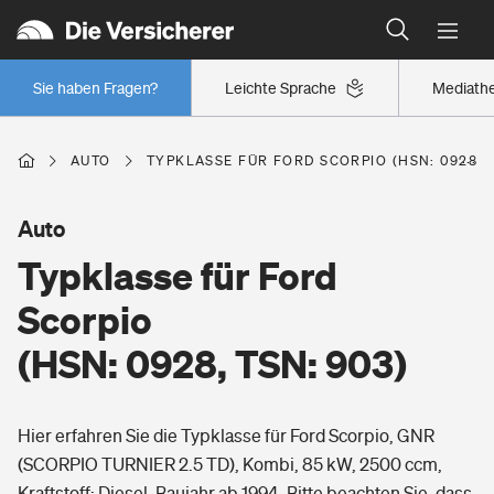
Typklassen: So ist Ihr Auto eingestuft
Wer versichert was: Jetzt Versicherer finden
Regionalklassen: So ist Ihre Region eingestuft
Sie haben Fragen?
Leichte Sprache
Mediath
Wer versichert was: Jetzt Versicherer finden
AUTO
TYPKLASSE FÜR FORD SCORPIO (HSN: 0928, T
Beruf
Auto
Typklasse für Ford
Berufsunfähigkeitsversicherung
Wohnen
Scorpio
Erwerbsunfähigkeitsversicherung
(HSN: 0928, TSN: 903)
Wohngebäudeversicherung
Freizeit
Grundfähigkeitsversicherung
Hier erfahren Sie die Typklasse für Ford Scorpio, GNR
Hausratversicherung
Arbeitsrechtsschutz
(SCORPIO TURNIER 2.5 TD), Kombi, 85 kW, 2500 ccm,
Pri­vate Haft­pflicht­
Gesundheit
Kraftstoff: Diesel, Baujahr ab 1994. Bitte beachten Sie, dass
Elementarversicherung