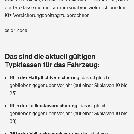
Berufshaftpflichtversicherung
die Typklasse nur ein Tarifmerkmal von vielen ist, um den
Rechts­schutz­ver­si­che­rung
Kfz-Versicherungsbeitrag zu berechnen.
Photovoltaik
Private Krankenversicherung
Zur Übersicht
Fahrradversicherung
Wärmepumpen versichern
08.04.2026
Zahnzusatzversicherung
Unfallversicherung
Tools
Glasversicherung
Dread-Disease-Versicherung
Das sind die aktuell gültigen
Kinderunfall­ver­si­che­rung
Rentenrechner: Wie viel Geld bekomme ich im Alter?
Vermieterrrechtsschutz
Typklassen für das Fahrzeug:
Tierkrankenversicherung
Kinderinvalidität
16 in der Haftpflichtversicherung
,
das ist gleich
Wer versichert was: Jetzt Versicherer finden
Mietkautionsversicherung
Zur Übersicht
geblieben gegenüber Vorjahr (auf einer Skala von 10 bis
Reiseversicherung
25)
Sie haben Fragen?
Restkreditversicherung
Tools
Hundehalter-Haftpflicht
19 in der Teilkaskoversicherung
,
das ist gleich
Zur Übersicht
geblieben gegenüber Vorjahr (auf einer Skala von 10 bis
Pferdehalter-Haftpflicht
Wer versichert was: Jetzt Versicherer finden
33)
Tools
26 in der Vollkaskoversicherung
Handyversicherung
,
das ist gleich