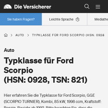
Typklassen: So ist Ihr Auto eingestuft
Wer versichert was: Jetzt Versicherer finden
Regionalklassen: So ist Ihre Region eingestuft
Sie haben Fragen?
Leichte Sprache
Mediath
Wer versichert was: Jetzt Versicherer finden
AUTO
TYPKLASSE FÜR FORD SCORPIO (HSN: 0928, T
Beruf
Auto
Typklasse für Ford
Berufsunfähigkeitsversicherung
Wohnen
Scorpio
Erwerbsunfähigkeitsversicherung
(HSN: 0928, TSN: 821)
Wohngebäudeversicherung
Freizeit
Grundfähigkeitsversicherung
Hier erfahren Sie die Typklasse für Ford Scorpio, GGE
Hausratversicherung
Arbeitsrechtsschutz
(SCORPIO TURNIER), Kombi, 85 kW, 1998 ccm, Kraftstoff:
Pri­vate Haft­pflicht­
Gesundheit
Benzin, Baujahr ab 1992. Bitte beachten Sie, dass die
Elementarversicherung