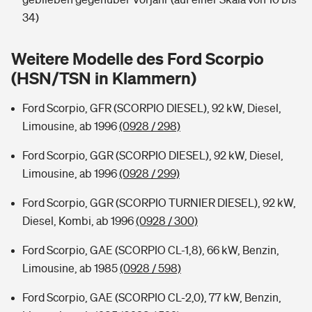
Sie haben Fragen?
34)
Hochwasser-Check: Wie gefährdet ist Ihr Haus?
Private Cyberversicherung
Rentenrechner: Wie viel Geld bekomme ich im Alter?
Weitere Modelle des Ford Scorpio
Wer versichert was: Jetzt Versicherer finden
Musikinstrumentenversicherung
(HSN/TSN in Klammern)
Sie haben Fragen?
Zur Übersicht
Ford Scorpio, GFR (SCORPIO DIESEL), 92 kW, Diesel,
Limousine, ab 1996
(0928 / 298)
Tools
Ford Scorpio, GGR (SCORPIO DIESEL), 92 kW, Diesel,
Limousine, ab 1996
(0928 / 299)
Kinderunfall-Check: Mehr Sicherheit für deine Kids
Ford Scorpio, GGR (SCORPIO TURNIER DIESEL), 92 kW,
Diesel, Kombi, ab 1996
(0928 / 300)
Typklassen: So ist Ihr Auto eingestuft
Ford Scorpio, GAE (SCORPIO CL-1,8), 66 kW, Benzin,
Limousine, ab 1985
(0928 / 598)
Sie haben Fragen?
Ford Scorpio, GAE (SCORPIO CL-2,0), 77 kW, Benzin,