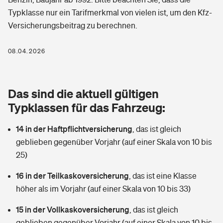
Berufshaftpflichtversicherung
Typklasse nur ein Tarifmerkmal von vielen ist, um den Kfz-
Rechts­schutz­ver­si­che­rung
Versicherungsbeitrag zu berechnen.
Photovoltaik
Private Krankenversicherung
Zur Übersicht
Fahrradversicherung
Wärmepumpen versichern
08.04.2026
Zahnzusatzversicherung
Unfallversicherung
Tools
Glasversicherung
Dread-Disease-Versicherung
Das sind die aktuell gültigen
Kinderunfall­ver­si­che­rung
Rentenrechner: Wie viel Geld bekomme ich im Alter?
Vermieterrrechtsschutz
Typklassen für das Fahrzeug:
Tierkrankenversicherung
Kinderinvalidität
14 in der Haftpflichtversicherung
,
das ist gleich
Wer versichert was: Jetzt Versicherer finden
Mietkautionsversicherung
Zur Übersicht
geblieben gegenüber Vorjahr (auf einer Skala von 10 bis
Reiseversicherung
25)
Sie haben Fragen?
Restkreditversicherung
Tools
Hundehalter-Haftpflicht
16 in der Teilkaskoversicherung
,
das ist eine Klasse
Zur Übersicht
höher als im Vorjahr (auf einer Skala von 10 bis 33)
Pferdehalter-Haftpflicht
Wer versichert was: Jetzt Versicherer finden
15 in der Vollkaskoversicherung
,
das ist gleich
Tools
Handyversicherung
geblieben gegenüber Vorjahr (auf einer Skala von 10 bis